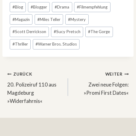
#
Blog
#
Blogger
#
Drama
#
Filmempfehlung
#
Magazin
#
Miles Teller
#
Mystery
#
Scott Derrickson
#
Sucy Pretsch
#
The Gorge
#
Thriller
#
Warner Bros. Studios
Beitragsnavigation
ZURÜCK
WEITER
20. Polizeiruf 110 aus
Zwei neue Folgen:
Magdeburg
»Promi First Dates«
»Widerfahrnis«