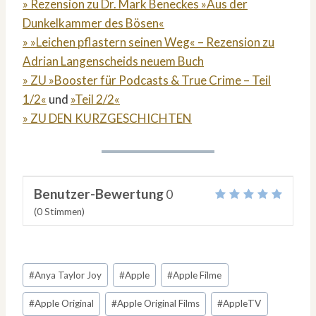
» Rezension zu Dr. Mark Beneckes »Aus der
Dunkelkammer des Bösen«
» »Leichen pflastern seinen Weg« – Rezension zu
Adrian Langenscheids neuem Buch
» ZU »Booster für Podcasts & True Crime – Teil
1/2«
und
»Teil 2/2«
» ZU DEN KURZGESCHICHTEN
Benutzer-Bewertung
0
(
0
Stimmen)
Schlagworte:
#
Anya Taylor Joy
#
Apple
#
Apple Filme
#
Apple Original
#
Apple Original Films
#
AppleTV