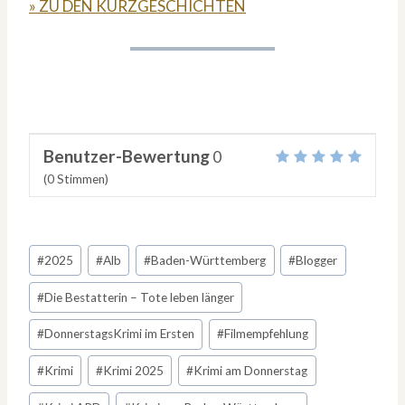
» ZU DEN KURZGESCHICHTEN
Benutzer-Bewertung
0
(
0
Stimmen)
Schlagworte:
#
2025
#
Alb
#
Baden-Württemberg
#
Blogger
#
Die Bestatterin – Tote leben länger
#
DonnerstagsKrimi im Ersten
#
Filmempfehlung
#
Krimi
#
Krimi 2025
#
Krimi am Donnerstag