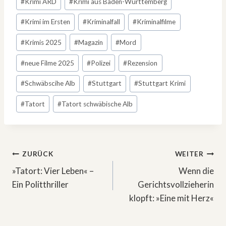
#
Krimi ARD
#
Krimi aus Baden-Württemberg
#
Krimi im Ersten
#
Kriminalfall
#
Kriminalfilme
#
Krimis 2025
#
Magazin
#
Mord
#
neue Filme 2025
#
Polizei
#
Rezension
#
Schwäbscihe Alb
#
Stuttgart
#
Stuttgart Krimi
#
Tatort
#
Tatort schwäbische Alb
Beitragsnavigation
ZURÜCK
WEITER
»Tatort: Vier Leben« –
Wenn die
Ein Politthriller
Gerichtsvollzieherin
klopft: »Eine mit Herz«