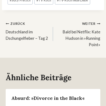
#
Sucy Pretsch
#
TV Koch
#
TV-Koch neue Liebe
Beitragsnavigation
ZURÜCK
WEITER
Deutschland im
Bald bei Netflix: Kate
Dschungelfieber – Tag 2
Hudson in »Running
Point«
Ähnliche Beiträge
Absurd: »Divorce in the Black«