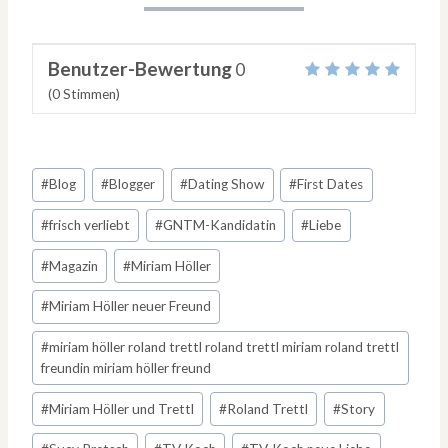
Benutzer-Bewertung
0
(
0
Stimmen)
Schlagworte:
#
Blog
#
Blogger
#
Dating Show
#
First Dates
#
frisch verliebt
#
GNTM-Kandidatin
#
Liebe
#
Magazin
#
Miriam Höller
#
Miriam Höller neuer Freund
#
miriam höller roland trettl roland trettl miriam roland trettl
freundin miriam höller freund
#
Miriam Höller und Trettl
#
Roland Trettl
#
Story