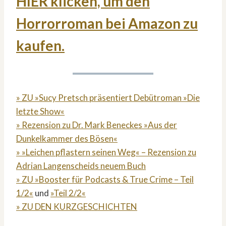
HIER klicken, um den
Horrorroman bei Amazon zu
kaufen.
» ZU »Sucy Pretsch präsentiert Debütroman »Die
letzte Show«
» Rezension zu Dr. Mark Beneckes »Aus der
Dunkelkammer des Bösen«
» »Leichen pflastern seinen Weg« – Rezension zu
Adrian Langenscheids neuem Buch
» ZU »Booster für Podcasts & True Crime – Teil
1/2«
und
»Teil 2/2«
» ZU DEN KURZGESCHICHTEN