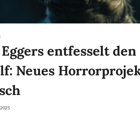
S
 Eggers entfesselt den
f: Neues Horrorprojek
sch
 2025