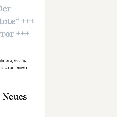
Der
tote“
+++
rror +++
ilmprojekt ins
 sich um einen
: Neues