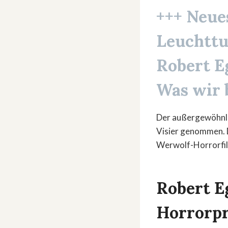
+++ Neue
Leuchtt
Robert E
Was wir b
Der außergewöhnl
Visier genommen. D
Werwolf-Horrorfi
Robert E
Horrorpr