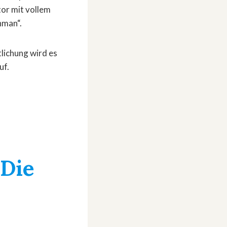
tor mit vollem
hman“.
lichung wird es
uf.
»Die