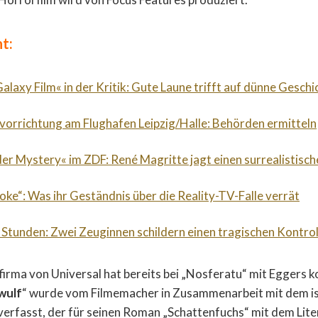
t:
alaxy Film« in der Kritik: Gute Laune trifft auf dünne Geschi
orrichtung am Flughafen Leipzig/Halle: Behörden ermitteln
der Mystery« im ZDF: René Magritte jagt einen surrealistische
roke“: Was ihr Geständnis über die Reality-TV-Falle verrät
 Stunden: Zwei Zeuginnen schildern einen tragischen Kontrol
irma von Universal hat bereits bei „Nosferatu“ mit Eggers k
wulf
“ wurde vom Filmemacher in Zusammenarbeit mit dem i
n verfasst, der für seinen Roman „Schattenfuchs“ mit dem Lite