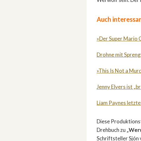
Auch interessan
»Der Super Mario G
Drohne mit Sprengv
»This Is Not a Mur
Jenny Elvers ist „b
Liam Paynes letzte
Diese Produktionsf
Drehbuch zu „
Wer
Schriftsteller Sjó