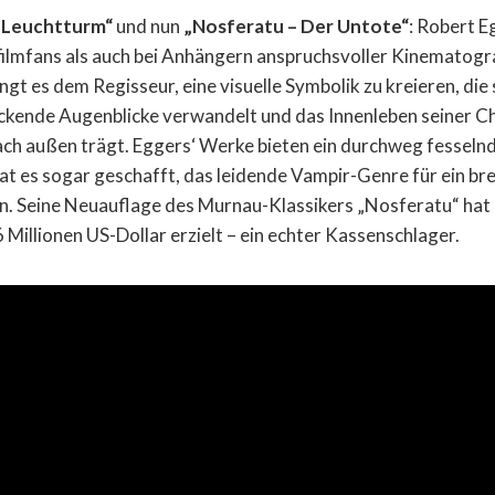
r Leuchtturm“
und nun
„Nosferatu – Der Untote“
: Robert E
ilmfans als auch bei Anhängern anspruchsvoller Kinematogr
gt es dem Regisseur, eine visuelle Symbolik zu kreieren, die s
ckende Augenblicke verwandelt und das Innenleben seiner C
ch außen trägt. Eggers‘ Werke bieten ein durchweg fesselnd
hat es sogar geschafft, das leidende Vampir-Genre für ein br
n. Seine Neuauflage des Murnau-Klassikers „Nosferatu“ hat 
Millionen US-Dollar erzielt – ein echter Kassenschlager.