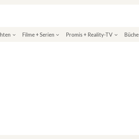
chten
Filme + Serien
Promis + Reality-TV
Bücher