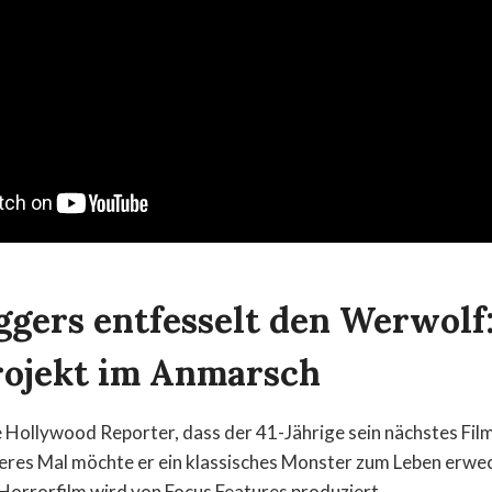
ggers entfesselt den Werwolf
ojekt im Anmarsch
e Hollywood Reporter, dass der 41-Jährige sein nächstes Fi
teres Mal möchte er ein klassisches Monster zum Leben erweck
Horrorfilm wird von Focus Features produziert.