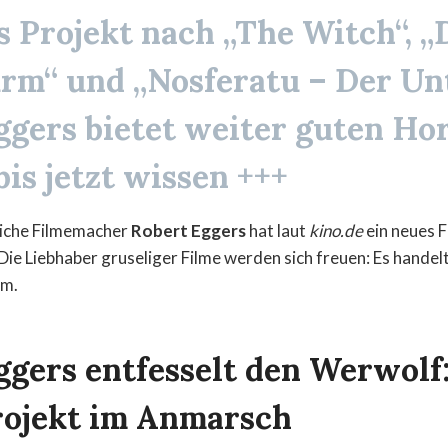
s Projekt nach
„The Witch“, „
urm“
und
„Nosferatu – Der Un
ggers bietet weiter guten Ho
is jetzt wissen +++
iche Filmemacher
Robert Eggers
hat laut
kino.de
ein neues F
ie Liebhaber gruseliger Filme werden sich freuen: Es handelt
lm.
ggers entfesselt den Werwolf
ojekt im Anmarsch