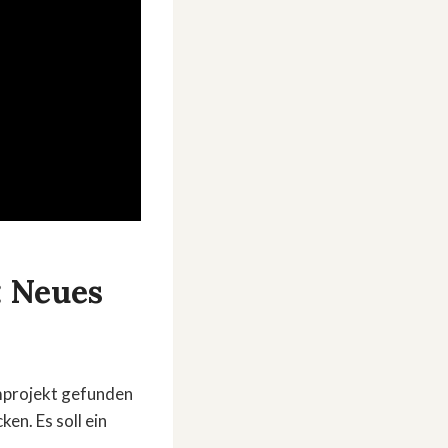
: Neues
lmprojekt gefunden
en. Es soll ein