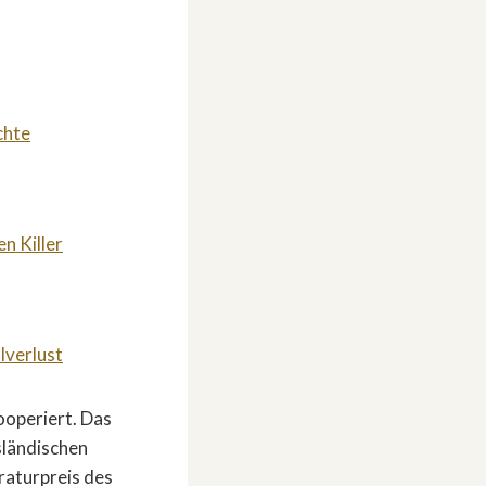
chte
n Killer
lverlust
ooperiert. Das
sländischen
raturpreis des