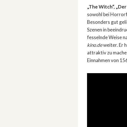
„The Witch“, „De
sowohl bei Horrorf
Besonders gut gelin
Szenen in beeindru
fesselnde Weise na
kino.de
weiter. Er 
attraktiv zu mache
Einnahmen von 156 