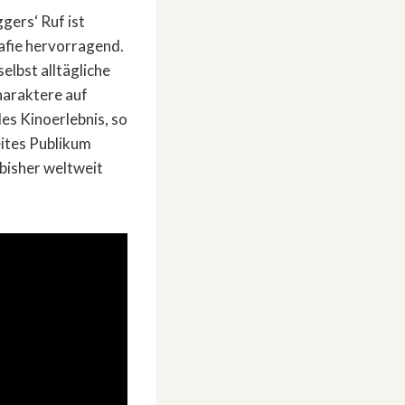
ggers‘ Ruf ist
afie hervorragend.
elbst alltägliche
haraktere auf
es Kinoerlebnis, so
eites Publikum
bisher weltweit