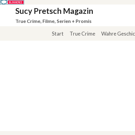
Zum
Sucy Pretsch Magazin
Inhalt
True Crime, Filme, Serien + Promis
springen
Start
True Crime
Wahre Geschi