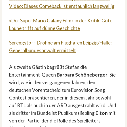
Video: Dieses Comeback ist erstaunlich langweilig
»Der Super Mario Galaxy Film« in der Kritik: Gute
Laune trifft auf dünne Geschichte
Sprengstoff-Drohne am Flughafen Leipzig/Halle:
Generalbundesanwalt ermittelt
Als zweite Gästin begrüßt Stefan die
Entertainment-Queen
Barbara Schöneberger
. Sie
wird, wie in den vergangenen Jahren, den
deutschen Vorentscheid zum Eurovision Song
Contest präsentieren, der in diesem Jahr sowohl
auf RTL als auch in der ARD ausgestrahlt wird. Und
als dritter im Bunde ist Publikumsliebling
Elton
mit
von der Partie, der die Rolle des Spielleiters