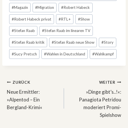
#
Magazin
#
Migration
#
Robert Habeck
#
Robert Habeck privat
#
RTL+
#
Show
#
Stefan Raab
#
Stefan Raab im linearen TV
#
Stefan Raab kritik
#
Stefan Raab neue Show
#
Story
#
Sucy Pretsch
#
Wahlen in Deutschland
#
Wahlkampf
Beitragsnavigation
ZURÜCK
WEITER
Neue Ermittler:
»Dinge gibt’s..!«:
»Alpentod – Ein
Panagiota Petridou
Bergland-Krimi«
moderiert Promi-
Spielshow