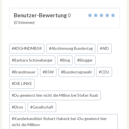
Benutzer-Bewertung
0
(
0
Stimmen)
Schlagworte:
#
#DGHNDMBSR
#
Abstimmung Bundestag
#
AfD
#
Barbara Schöneberger
#
Blog
#
Blogger
#
Brandmauer
#
BSW
#
Bundestagswahl
#
CDU
#
DIE LINKE
#
Du gewinnst hier nicht die Million bei Stefan Raab
#
Elton
#
Gesellschaft
#
Kanzlerkandidat Robert Habeck bei »Du gewinnst hier
nicht die Million«