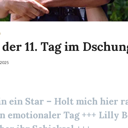
S
 der 11. Tag im Dschun
 2025
in ein Star – Holt mich hier r
in emotionaler Tag +++ Lilly 