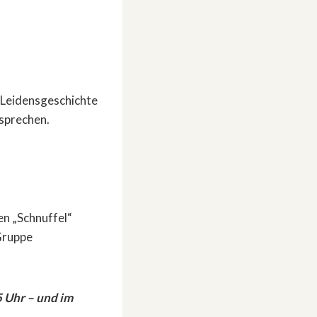
r Leidensgeschichte
 sprechen.
en „Schnuffel“
 Gruppe
5 Uhr – und im