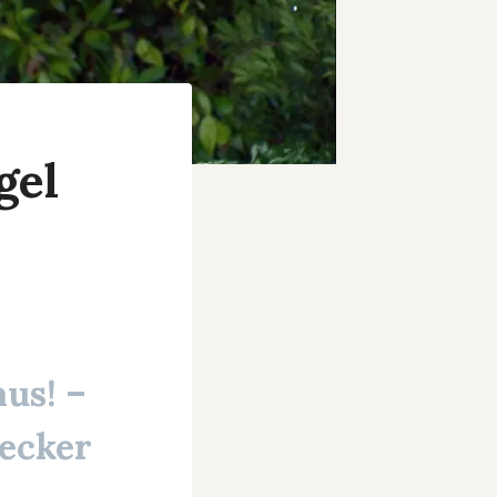
gel
aus!
–
Becker