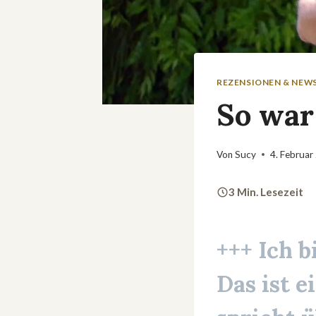
REZENSIONEN & NEW
So war
Von
Sucy
4. Februar
3 Min. Lesezeit
+++
Ich b
Das ist e