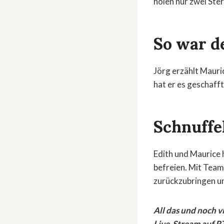
holen nur zwei Ster
So war d
Jörg erzählt Mauri
hat er es geschafft
Schnuffe
Edith und Maurice 
befreien. Mit Team
zurückzubringen un
All das und noch v
Live-Stream auf R