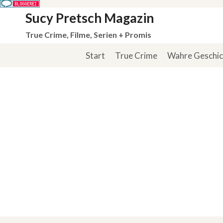
Zum
Sucy Pretsch Magazin
Inhalt
True Crime, Filme, Serien + Promis
springen
Start
True Crime
Wahre Geschi