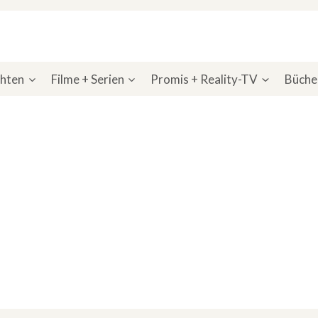
chten
Filme + Serien
Promis + Reality-TV
Bücher