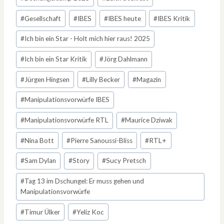
#
Gesellschaft
#
IBES
#
IBES heute
#
IBES Kritik
#
Ich bin ein Star - Holt mich hier raus! 2025
#
Ich bin ein Star Kritik
#
Jörg Dahlmann
#
Jürgen Hingsen
#
Lilly Becker
#
Magazin
#
Manipulationsvorwürfe IBES
#
Manipulationsvorwürfe RTL
#
Maurice Dziwak
#
Nina Bott
#
Pierre Sanoussi-Bliss
#
RTL+
#
Sam Dylan
#
Story
#
Sucy Pretsch
#
Tag 13 im Dschungel: Er muss gehen und
Manipulationsvorwürfe
#
Timur Ülker
#
Yeliz Koc