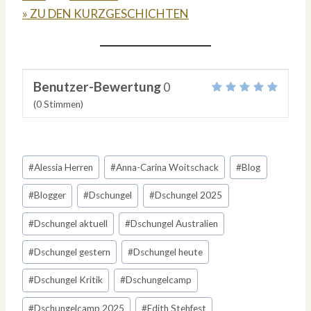
» ZU DEN KURZGESCHICHTEN
Benutzer-Bewertung
0
(
0
Stimmen)
Schlagworte:
#
Alessia Herren
#
Anna-Carina Woitschack
#
Blog
#
Blogger
#
Dschungel
#
Dschungel 2025
#
Dschungel aktuell
#
Dschungel Australien
#
Dschungel gestern
#
Dschungel heute
#
Dschungel Kritik
#
Dschungelcamp
#
Dschungelcamp 2025
#
Edith Stehfest