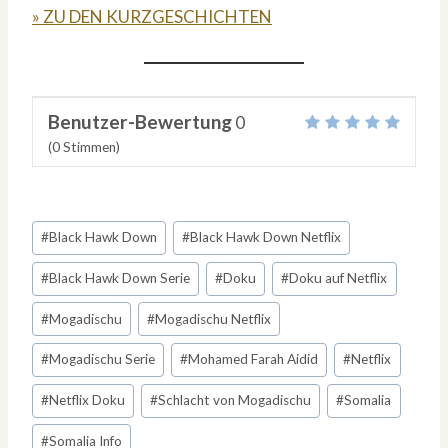
» ZU DEN KURZGESCHICHTEN
Benutzer-Bewertung
0
(
0
Stimmen)
Schlagworte:
#
Black Hawk Down
#
Black Hawk Down Netflix
#
Black Hawk Down Serie
#
Doku
#
Doku auf Netflix
#
Mogadischu
#
Mogadischu Netflix
#
Mogadischu Serie
#
Mohamed Farah Aidid
#
Netflix
#
Netflix Doku
#
Schlacht von Mogadischu
#
Somalia
#
Somalia Info