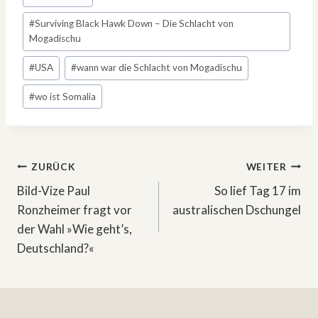
#
Surviving Black Hawk Down – Die Schlacht von
Mogadischu
#
USA
#
wann war die Schlacht von Mogadischu
#
wo ist Somalia
Beitragsnavigation
ZURÜCK
WEITER
Bild-Vize Paul
So lief Tag 17 im
Ronzheimer fragt vor
australischen Dschungel
der Wahl »Wie geht’s,
Deutschland?«