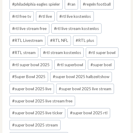
#
philadelphia eagles spieler
#
ran
#
regeln football
#
rtl free tv
#
rtl live
#
rtl live kostenlos
#
rtl live stream free
#
rtl live stream kostenlos
#
RTL Livestream
#
RTL NFL
#
RTL plus
#
RTL stream
#
rtl stream kostenlos
#
rtl super bowl
#
rtl super bowl 2025
#
rtl superbowl
#
super boel
#
Super Bowl 2025
#
super bowl 2025 halbzeitshow
#
super bowl 2025 live
#
super bowl 2025 live stream
#
super bowl 2025 live stream free
#
super bowl 2025 live ticker
#
super bowl 2025 rtl
#
super bowl 2025 stream