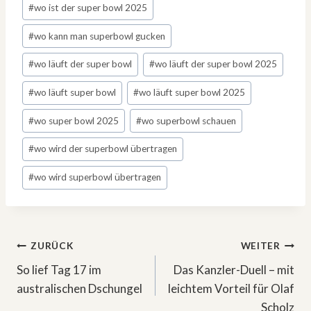
#
wo ist der super bowl 2025
#
wo kann man superbowl gucken
#
wo läuft der super bowl
#
wo läuft der super bowl 2025
#
wo läuft super bowl
#
wo läuft super bowl 2025
#
wo super bowl 2025
#
wo superbowl schauen
#
wo wird der superbowl übertragen
#
wo wird superbowl übertragen
Beitragsnavigation
ZURÜCK
WEITER
So lief Tag 17 im
Das Kanzler-Duell – mit
australischen Dschungel
leichtem Vorteil für Olaf
Scholz