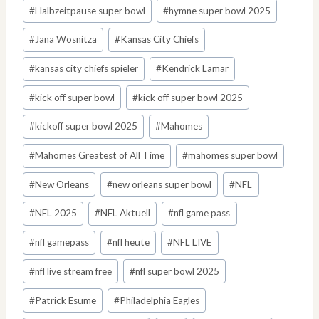
#
Halbzeitpause super bowl
#
hymne super bowl 2025
#
Jana Wosnitza
#
Kansas City Chiefs
#
kansas city chiefs spieler
#
Kendrick Lamar
#
kick off super bowl
#
kick off super bowl 2025
#
kickoff super bowl 2025
#
Mahomes
#
Mahomes Greatest of All Time
#
mahomes super bowl
#
New Orleans
#
new orleans super bowl
#
NFL
#
NFL 2025
#
NFL Aktuell
#
nfl game pass
#
nfl gamepass
#
nfl heute
#
NFL LIVE
#
nfl live stream free
#
nfl super bowl 2025
#
Patrick Esume
#
Philadelphia Eagles