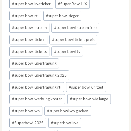
#
super bowl liveticker
#
Super Bowl LIX
#
super bowl rtl
#
super bowl sieger
#
super bowl stream
#
super bowl stream free
#
super bowl ticker
#
super bowl ticket preis
#
super bowl tickets
#
super bowl tv
#
super bowl übertragung
#
super bowl übertragung 2025
#
super bowl übertragung rtl
#
super bowl uhrzeit
#
super bowl werbung kosten
#
super bowl wie lange
#
super bowl wo
#
super bowl wo gucken
#
Superbowl 2025
#
superbowl live