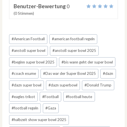
Benutzer-Bewertung
0
(
0
Stimmen)
Schlagworte:
#
American Football
#
american football regeln
#
anstoß super bowl
#
anstoß super bowl 2025
#
beginn super bowl 2025
#
bis wann geht der super bowl
#
coach esume
#
Das war der Super Bowl 2025
#
dazn
#
dazn super bowl
#
dazn superbowl
#
Donald Trump
#
eagles trikot
#
Football
#
football heute
#
football regeln
#
Gaza
#
halbzeit show super bowl 2025