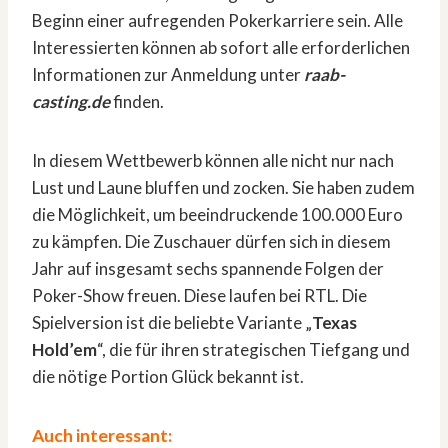
Beginn einer aufregenden Pokerkarriere sein. Alle
Interessierten können ab sofort alle erforderlichen
Informationen zur Anmeldung unter
raab-
casting.de
finden.
In diesem Wettbewerb können alle nicht nur nach
Lust und Laune bluffen und zocken. Sie haben zudem
die Möglichkeit, um beeindruckende 100.000 Euro
zu kämpfen. Die Zuschauer dürfen sich in diesem
Jahr auf insgesamt sechs spannende Folgen der
Poker-Show freuen. Diese laufen bei RTL. Die
Spielversion ist die beliebte Variante „
Texas
Hold’em
“, die für ihren strategischen Tiefgang und
die nötige Portion Glück bekannt ist.
Auch interessant: