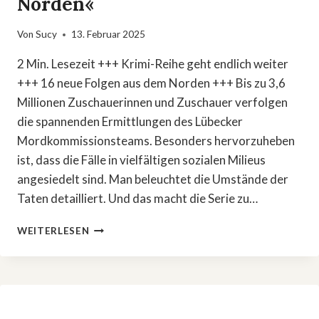
Norden«
Von
Sucy
13. Februar 2025
2 Min. Lesezeit +++ Krimi-Reihe geht endlich weiter
+++ 16 neue Folgen aus dem Norden +++ Bis zu 3,6
Millionen Zuschauerinnen und Zuschauer verfolgen
die spannenden Ermittlungen des Lübecker
Mordkommissionsteams. Besonders hervorzuheben
ist, dass die Fälle in vielfältigen sozialen Milieus
angesiedelt sind. Man beleuchtet die Umstände der
Taten detailliert. Und das macht die Serie zu…
NEUE
WEITERLESEN
STAFFEL:
»MORDEN
IM
NORDEN«