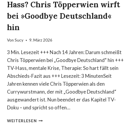
Hass? Chris Töpperwien wirft
bei »Goodbye Deutschland«
hin
Von
Sucy
9. März 2026
3 Min. Lesezeit +++ Nach 14 Jahren: Darum schmeißt
Chris Töpperwien bei „Goodbye Deutschland“ hin +++
TV-Hass, mentale Krise, Therapie: So hart fällt sein
Abschieds-Fazit aus +++ Lesezeit: 3 MinutenSeit
Jahren kennen viele Chris Töpperwien als den
Currywurstmann, der mit „Goodbye Deutschland“
ausgewandert ist. Nun beendet er das Kapitel TV-
Doku – und spricht so offen…
»MENTAL
WEITERLESEN
KRANK«