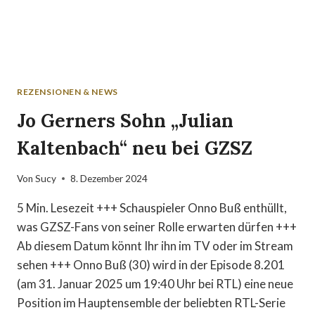
REZENSIONEN & NEWS
Jo Gerners Sohn „Julian
Kaltenbach“ neu bei GZSZ
Von
Sucy
8. Dezember 2024
5 Min. Lesezeit +++ Schauspieler Onno Buß enthüllt,
was GZSZ-Fans von seiner Rolle erwarten dürfen +++
Ab diesem Datum könnt Ihr ihn im TV oder im Stream
sehen +++ Onno Buß (30) wird in der Episode 8.201
(am 31. Januar 2025 um 19:40 Uhr bei RTL) eine neue
Position im Hauptensemble der beliebten RTL-Serie