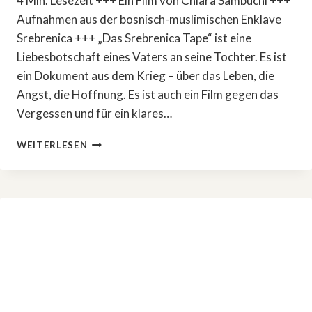
4 Min. Lesezeit +++ Ein Film von Chiara Sambuchi +++
Aufnahmen aus der bosnisch-muslimischen Enklave
Srebrenica +++ „Das Srebrenica Tape“ ist eine
Liebesbotschaft eines Vaters an seine Tochter. Es ist
ein Dokument aus dem Krieg – über das Leben, die
Angst, die Hoffnung. Es ist auch ein Film gegen das
Vergessen und für ein klares…
»DAS
WEITERLESEN
SREBRENICA
TAPE«
–
LIEBESBOTSCHAFT
AUS
DEM
KRIEG