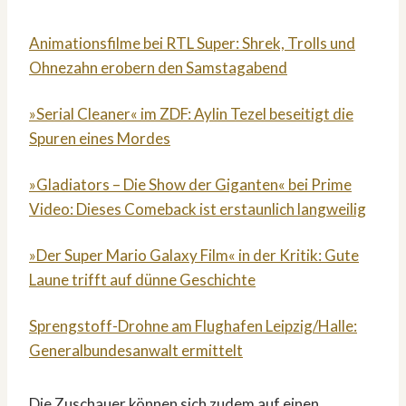
Animationsfilme bei RTL Super: Shrek, Trolls und
Ohnezahn erobern den Samstagabend
»Serial Cleaner« im ZDF: Aylin Tezel beseitigt die
Spuren eines Mordes
»Gladiators – Die Show der Giganten« bei Prime
Video: Dieses Comeback ist erstaunlich langweilig
»Der Super Mario Galaxy Film« in der Kritik: Gute
Laune trifft auf dünne Geschichte
Sprengstoff-Drohne am Flughafen Leipzig/Halle:
Generalbundesanwalt ermittelt
Die Zuschauer können sich zudem auf einen