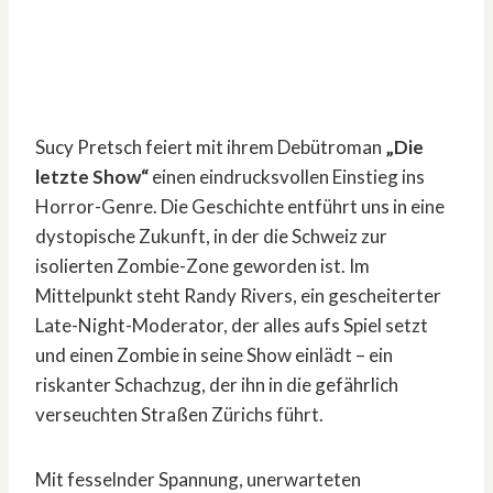
Sucy Pretsch feiert mit ihrem Debütroman
„Die
letzte Show“
einen eindrucksvollen Einstieg ins
Horror-Genre. Die Geschichte entführt uns in eine
dystopische Zukunft, in der die Schweiz zur
isolierten Zombie-Zone geworden ist. Im
Mittelpunkt steht Randy Rivers, ein gescheiterter
Late-Night-Moderator, der alles aufs Spiel setzt
und einen Zombie in seine Show einlädt – ein
riskanter Schachzug, der ihn in die gefährlich
verseuchten Straßen Zürichs führt.
Mit fesselnder Spannung, unerwarteten