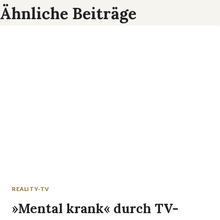
Ähnliche Beiträge
REALITY-TV
»Mental krank« durch TV-