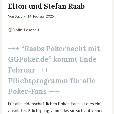
Elton und Stefan Raab
Von
Sucy
14. Februar 2025
3 Min. Lesezeit
+++ “Raabs Pokernacht mit
GGPoker.de” kommt Ende
Februar +++
Pflichtprogramm für alle
Poker-Fans
+++
Für alle leidenschaftlichen Poker-Fans ist dies ein
absolutes Pflichtprogramm, das sie sich auf keinen