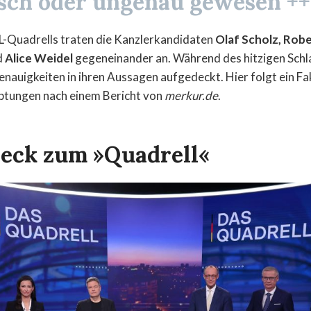
lsch oder ungenau gewesen ++
-Quadrells traten die Kanzlerkandidaten
Olaf Scholz, Rob
d
Alice Weidel
gegeneinander an. Während des hitzigen Sch
nauigkeiten in ihren Aussagen aufgedeckt. Hier folgt ein F
ptungen nach einem Bericht von
merkur.de
.
eck zum »Quadrell«