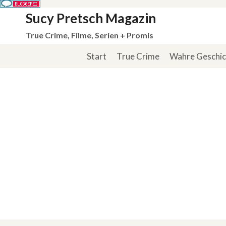
Zum
Sucy Pretsch Magazin
Inhalt
True Crime, Filme, Serien + Promis
springen
Start
True Crime
Wahre Geschi