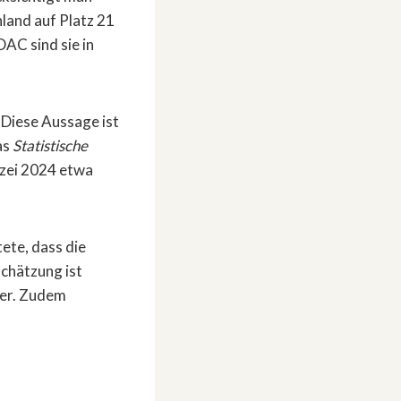
land auf Platz 21
DAC sind sie in
Diese Aussage ist
as
Statistische
lizei 2024 etwa
tete, dass die
schätzung ist
ter. Zudem