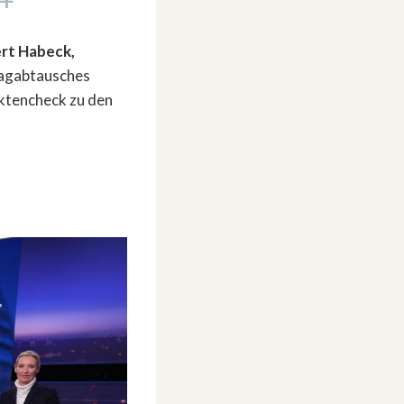
+
ert Habeck,
lagabtausches
aktencheck zu den