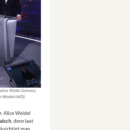
ndnis 90/die Grünen),
 Weidel (AfD).
. Alice Weidel
alsch
, denn laut
cksichtigt man