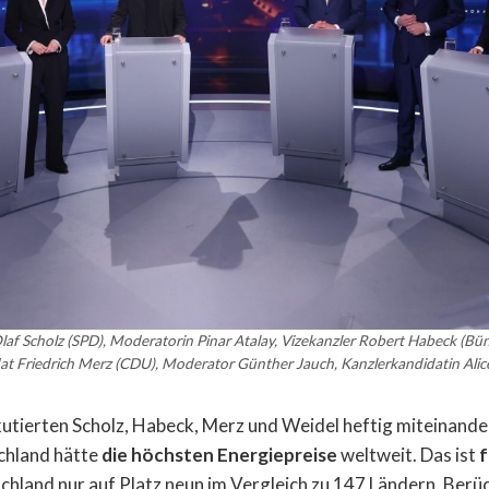
Olaf Scholz (SPD), Moderatorin Pinar Atalay, Vizekanzler Robert Habeck (Bü
at Friedrich Merz (CDU), Moderator Günther Jauch, Kanzlerkandidatin Alice
utierten Scholz, Habeck, Merz und Weidel heftig miteinander
chland hätte
die höchsten Energiepreise
weltweit. Das ist
f
chland nur auf Platz neun im Vergleich zu 147 Ländern. Berü