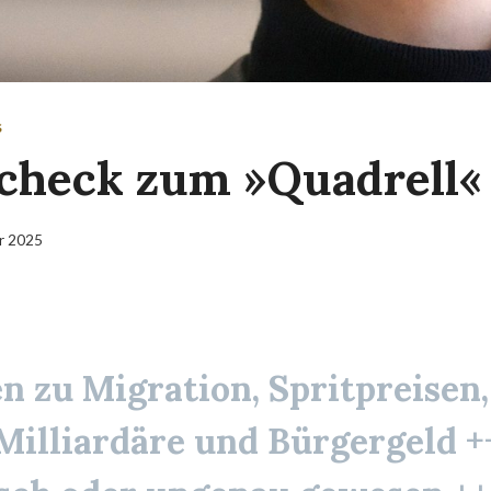
S
check zum »Quadrell«
ar 2025
n zu Migration, Spritpreisen,
Milliardäre und Bürgergeld +