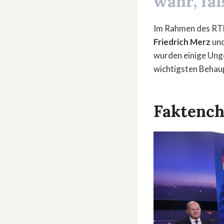
wahr, fa
Im Rahmen des RTL
Friedrich Merz
un
wurden einige Unge
wichtigsten Behau
Faktench