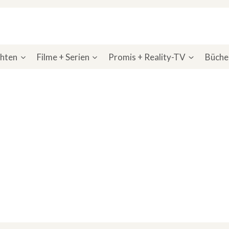
chten
Filme + Serien
Promis + Reality-TV
Bücher