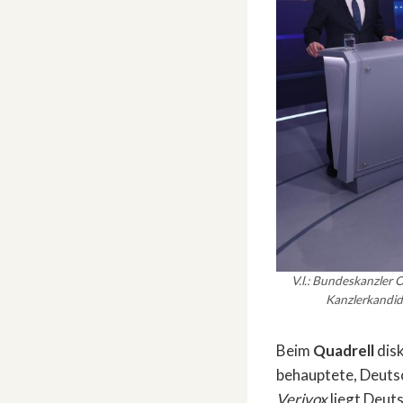
V.l.: Bundeskanzler 
Kanzlerkandid
Beim
Quadrell
disk
behauptete, Deuts
Verivox
liegt Deuts