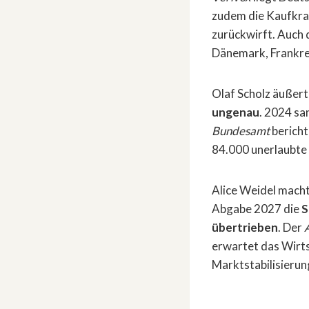
zudem die Kaufkraf
zurückwirft. Auch d
Dänemark, Frankre
Olaf Scholz äußert
ungenau
. 2024 sa
Bundesamt
bericht
84.000 unerlaubte
Alice Weidel mach
Abgabe 2027 die
S
übertrieben
. Der
erwartet das Wirts
Marktstabilisieru