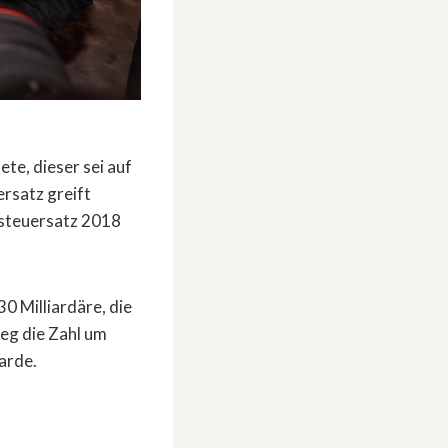
ete, dieser sei auf
rsatz greift
nsteuersatz 2018
0 Milliardäre, die
ieg die Zahl um
arde.