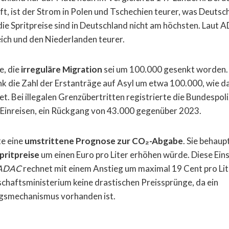
t, ist der Strom in Polen und Tschechien teurer, was Deutsch
ie Spritpreise sind in Deutschland nicht am höchsten. Laut A
ich und den Niederlanden teurer.
e, die
irreguläre Migration
sei um 100.000 gesenkt worden. 
nk die Zahl der Erstanträge auf Asyl um etwa 100.000, wie d
et. Bei illegalen Grenzübertritten registrierte die Bundespo
 Einreisen, ein Rückgang von 43.000 gegenüber 2023.
te eine
umstrittene Prognose zur CO₂-Abgabe
. Sie behaup
pritpreise
um einen Euro pro Liter erhöhen würde. Diese Ein
ADAC
rechnet mit einem Anstieg um maximal 19 Cent pro Li
chaftsministerium keine drastischen Preissprünge, da ein
ngsmechanismus vorhanden ist.