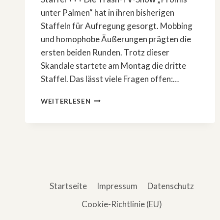
unter Palmen“ hat in ihren bisherigen
Staffeln für Aufregung gesorgt. Mobbing
und homophobe Äußerungen prägten die
ersten beiden Runden. Trotz dieser
Skandale startete am Montag die dritte
Staffel. Das lässt viele Fragen offen:…
EIN
WEITERLESEN
BLICK
AUF
DAS
CHAOS
VON
»PROMIS
UNTER
PALMEN«
Startseite
Impressum
Datenschutz
Cookie-Richtlinie (EU)