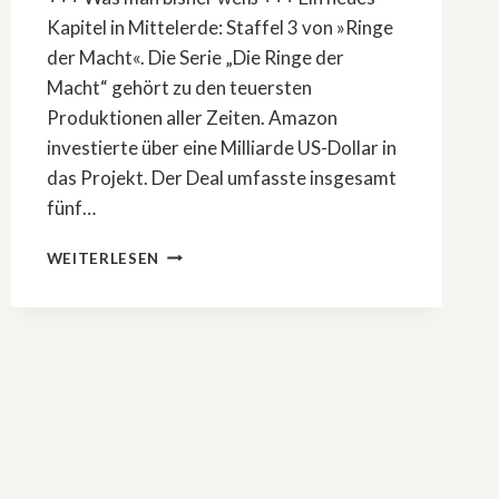
Kapitel in Mittelerde: Staffel 3 von »Ringe
der Macht«. Die Serie „Die Ringe der
Macht“ gehört zu den teuersten
Produktionen aller Zeiten. Amazon
investierte über eine Milliarde US-Dollar in
das Projekt. Der Deal umfasste insgesamt
fünf…
EIN
WEITERLESEN
NEUES
KAPITEL
IN
MITTELERDE:
STAFFEL
3
VON
»RINGE
DER
MACHT«