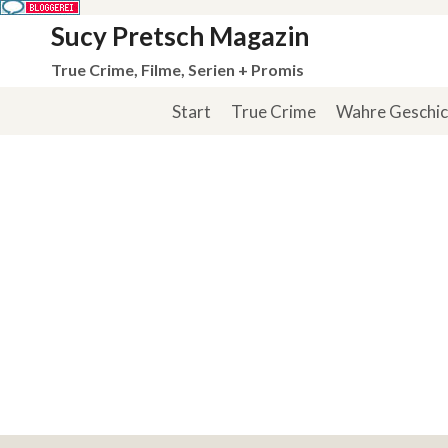
Zum
Sucy Pretsch Magazin
Inhalt
True Crime, Filme, Serien + Promis
springen
Start
True Crime
Wahre Geschi