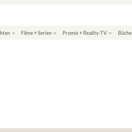
chten
Filme + Serien
Promis + Reality-TV
Bücher