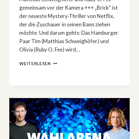
gemeinsam vor der Kamera +++ „Brick“ ist
der neueste Mystery-Thriller von Netflix,
der die Zuschauer in seinen Bann ziehen
möchte. Und darum gehts: Das Hamburger
Paar Tim (Matthias Schweighöfer) und
Olivia (Ruby O. Fee) wird…
ALLES
WEITERLESEN
ÜBER
DEN
MYSTERY-
THRILLER
»BRICK«
MIT
MATTHIAS
SCHWEIGHÖFER