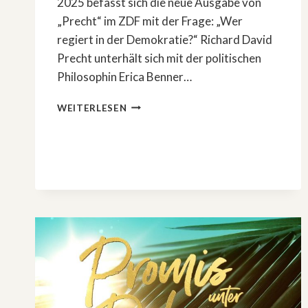
2025 befasst sich die neue Ausgabe von
„Precht“ im ZDF mit der Frage: „Wer
regiert in der Demokratie?“ Richard David
Precht unterhält sich mit der politischen
Philosophin Erica Benner…
»PRECHT«
WEITERLESEN
IM
ZDF:
„WER
REGIERT
IN
DER
DEMOKRATIE?“