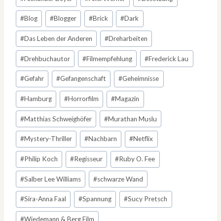
#
Blog
#
Blogger
#
Brick
#
Dark
#
Das Leben der Anderen
#
Dreharbeiten
#
Drehbuchautor
#
Filmempfehlung
#
Frederick Lau
#
Gefahr
#
Gefangenschaft
#
Geheimnisse
#
Hamburg
#
Horrorfilm
#
Magazin
#
Matthias Schweighöfer
#
Murathan Muslu
#
Mystery-Thriller
#
Nachbarn
#
Netflix
#
Philip Koch
#
Regisseur
#
Ruby O. Fee
#
Salber Lee Williams
#
schwarze Wand
#
Sira-Anna Faal
#
Spannung
#
Sucy Pretsch
#
Wiedemann & Berg Film