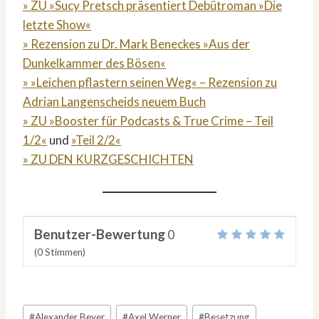
» ZU »Sucy Pretsch präsentiert Debütroman »Die
letzte Show«
» Rezension zu Dr. Mark Beneckes »Aus der
Dunkelkammer des Bösen«
» »Leichen pflastern seinen Weg« – Rezension zu
Adrian Langenscheids neuem Buch
» ZU »Booster für Podcasts & True Crime – Teil
1/2«
und
»Teil 2/2«
» ZU DEN KURZGESCHICHTEN
Benutzer-Bewertung
0
(
0
Stimmen)
Schlagworte:
#
Alexander Beyer
#
Axel Werner
#
Besetzung