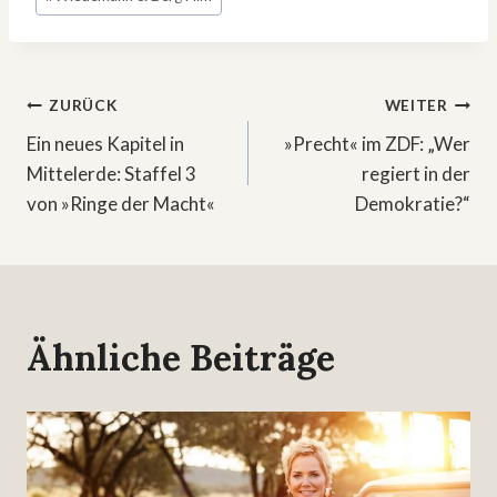
Beitragsnavigation
ZURÜCK
WEITER
Ein neues Kapitel in
»Precht« im ZDF: „Wer
Mittelerde: Staffel 3
regiert in der
von »Ringe der Macht«
Demokratie?“
Ähnliche Beiträge