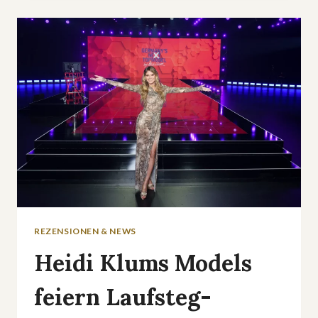
ARD-
DOKU
»SPILLOVER
–
PLANET
DER
VIREN«
REZENSIONEN & NEWS
Heidi Klums Models
feiern Laufsteg-