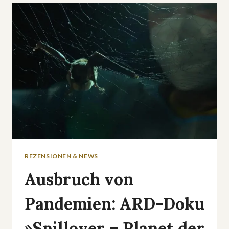
COUCH«
MIT
DR.
LEON
WINDSCHEID
REZENSIONEN & NEWS
Ausbruch von
Pandemien: ARD-Doku
»Spillover – Planet der