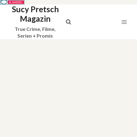
Sucy Pretsch
Zum
Inhalt
Magazin
springen
True Crime, Filme,
Serien + Promis