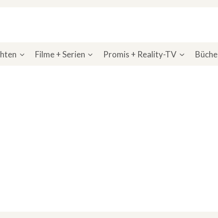
chten
Filme + Serien
Promis + Reality-TV
Bücher