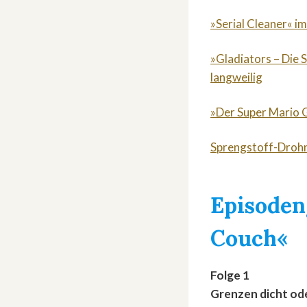
»Serial Cleaner« im
»Gladiators – Die 
langweilig
»Der Super Mario G
Sprengstoff-Drohn
Episoden
Couch«
Folge 1
Grenzen dicht od