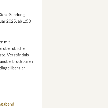
 Diese Sendung
uar 2025, ab 1:50
en mit
r über übliche
ste, Verständnis
r unüberbrückbaren
dlage liberaler
tagabend