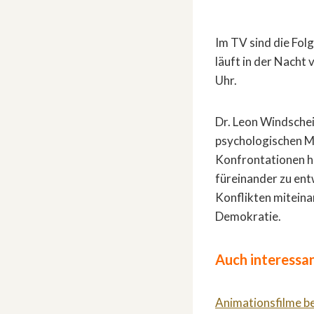
Im TV sind die Fol
läuft in der Nacht
Uhr.
Dr. Leon Windschei
psychologischen Me
Konfrontationen h
füreinander zu ent
Konflikten miteina
Demokratie.
Auch interessan
Animationsfilme b