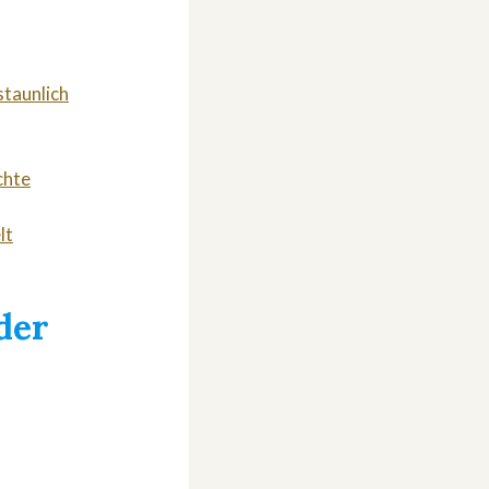
staunlich
chte
lt
der