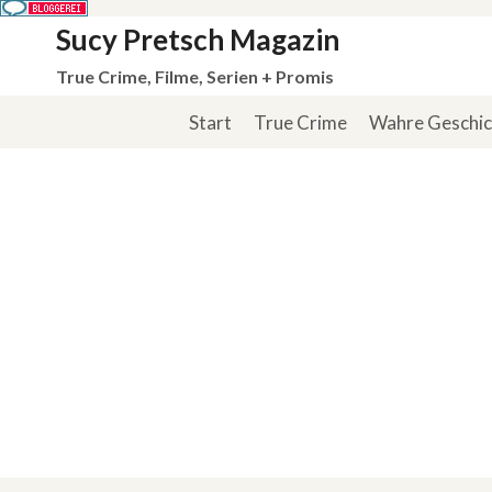
Zum
Sucy Pretsch Magazin
Inhalt
True Crime, Filme, Serien + Promis
springen
Start
True Crime
Wahre Geschi