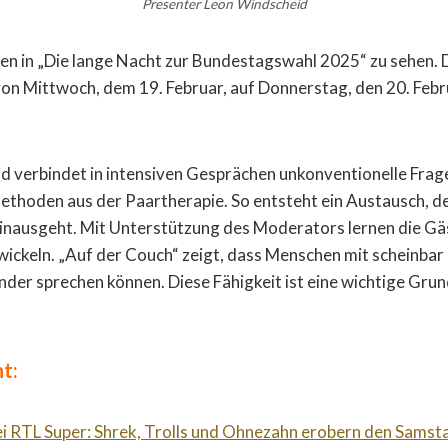
Presenter Leon Windscheid
gen in „Die lange Nacht zur Bundestagswahl 2025“ zu sehen.
 von Mittwoch, dem 19. Februar, auf Donnerstag, den 20. Febr
d verbindet in intensiven Gesprächen unkonventionelle Frag
thoden aus der Paartherapie. So entsteht ein Austausch, de
inausgeht. Mit Unterstützung des Moderators lernen die Gä
wickeln. „Auf der Couch“ zeigt, dass Menschen mit scheinba
nder sprechen können. Diese Fähigkeit ist eine wichtige Grun
t:
ei RTL Super: Shrek, Trolls und Ohnezahn erobern den Sams