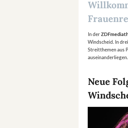
Willkom
Frauenre
In der
ZDFmediat
Windscheid. In drei
Streitthemen aus P
auseinanderliegen.
Neue Fol
Windsch