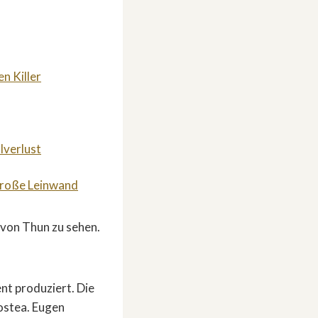
n Killer
lverlust
 große Leinwand
 von Thun zu sehen.
nt produziert. Die
ostea. Eugen