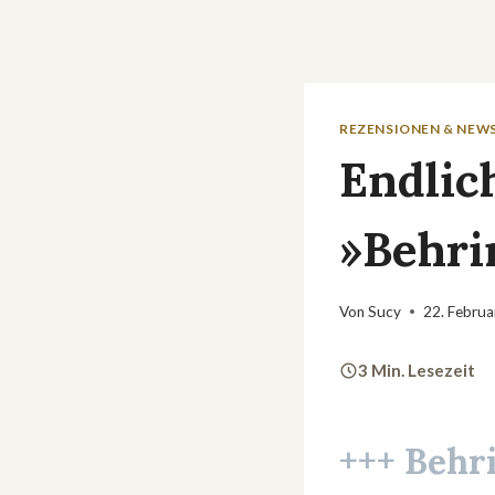
REZENSIONEN & NEW
Endlic
»Behri
Von
Sucy
22. Febru
3 Min. Lesezeit
+++
Behri