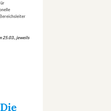
für
onelle
Bereichsleiter
 25.03., jeweils
»Die