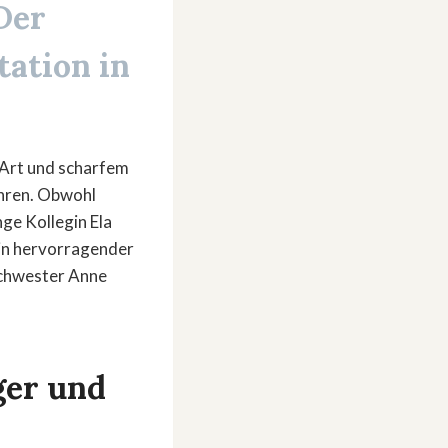
Der
ation in
n Art und scharfem
ühren. Obwohl
nge Kollegin Ela
ein hervorragender
Schwester Anne
ger und