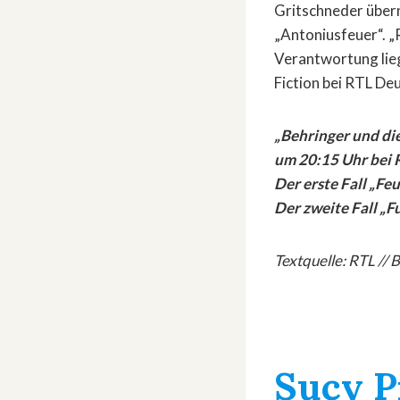
Gritschneder übern
„Antoniusfeuer“. „
Verantwortung lieg
Fiction bei RTL De
„Behringer und die
um 20:15 Uhr bei 
Der erste Fall „Fe
Der zweite Fall „F
Textquelle: RTL // 
Sucy P