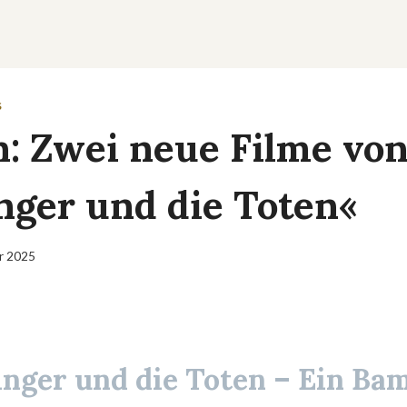
S
h: Zwei neue Filme vo
nger und die Toten«
ar 2025
nger und die Toten – Ein Ba