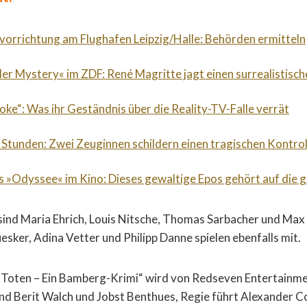
orrichtung am Flughafen Leipzig/Halle: Behörden ermitteln
der Mystery« im ZDF: René Magritte jagt einen surrealistische
roke“: Was ihr Geständnis über die Reality-TV-Falle verrät
 Stunden: Zwei Zeuginnen schildern einen tragischen Kontrol
s »Odyssee« im Kino: Dieses gewaltige Epos gehört auf die
 sind Maria Ehrich, Louis Nitsche, Thomas Sarbacher und Max
üesker, Adina Vetter und Philipp Danne spielen ebenfalls mit.
 Toten – Ein Bamberg-Krimi“ wird von Redseven Entertainme
nd Berit Walch und Jobst Benthues, Regie führt Alexander C