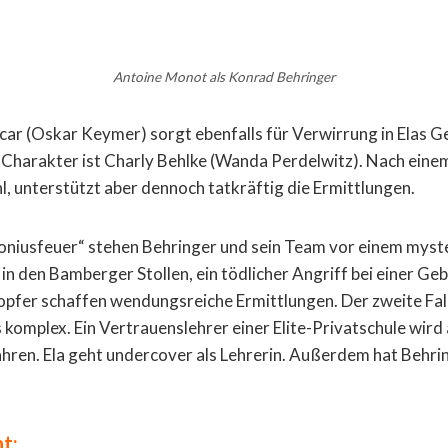
Antoine Monot als Konrad Behringer
scar (Oskar Keymer) sorgt ebenfalls für Verwirrung in Elas Ge
 Charakter ist Charly Behlke (Wanda Perdelwitz). Nach ein
uhl, unterstützt aber dennoch tatkräftig die Ermittlungen.
toniusfeuer“ stehen Behringer und sein Team vor einem myste
 in den Bamberger Stollen, ein tödlicher Angriff bei einer Ge
opfer schaffen wendungsreiche Ermittlungen. Der zweite Fall
 komplex. Ein Vertrauenslehrer einer Elite-Privatschule wird
hren. Ela geht undercover als Lehrerin. Außerdem hat Behri
t: