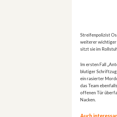
Streifenpolizist O
weiterer wichtiger
sitzt sie im Rollst
Im ersten Fall „An
blutiger Schriftzug
ein rasierter Mord
das Team ebenfalls
offenen Tür überfa
Nacken.
Auch interessan