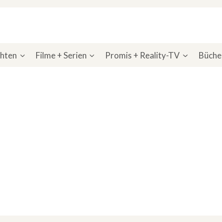
chten
Filme + Serien
Promis + Reality-TV
Bücher