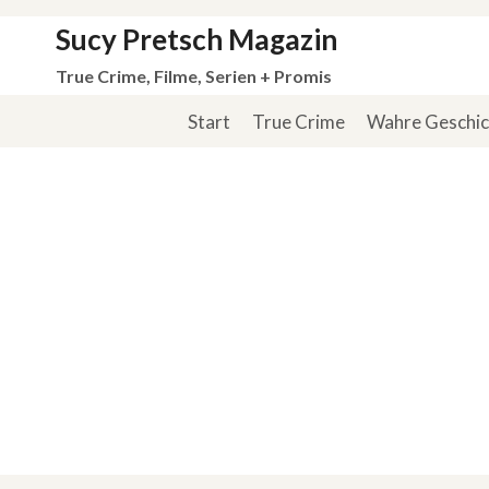
Zum
Sucy Pretsch Magazin
Inhalt
True Crime, Filme, Serien + Promis
springen
Start
True Crime
Wahre Geschi