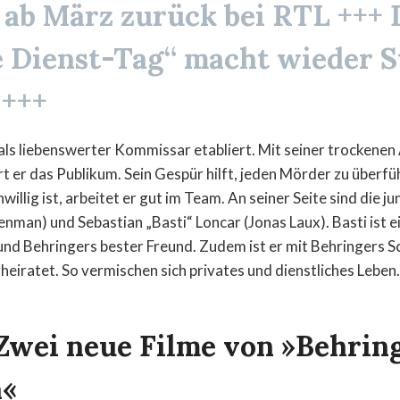
 ab März zurück bei RTL +++ 
e Dienst-Tag“
macht wieder St
 +++
 als liebenswerter Kommissar etabliert. Mit seiner trockene
t er das Publikum. Sein Gespür hilft, jeden Mörder zu überf
willig ist, arbeitet er gut im Team. An seiner Seite sind die ju
nman) und Sebastian „Basti“ Loncar (Jonas Laux). Basti ist 
und Behringers bester Freund. Zudem ist er mit Behringers 
rheiratet. So vermischen sich privates und dienstliches Leben.
 Zwei neue Filme von »Behrin
n«