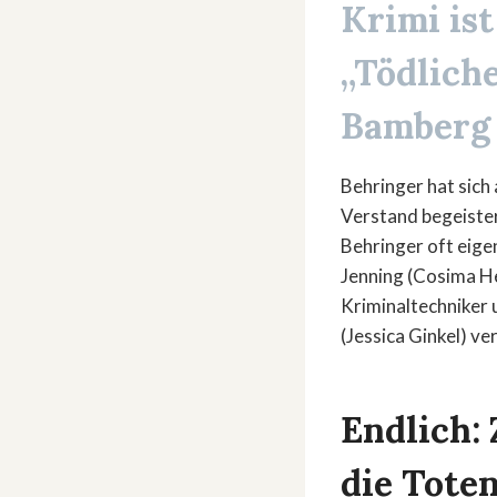
Krimi
ist
„Tödlich
Bamberg
Behringer hat sich
Verstand begeister
Behringer oft eigen
Jenning (Cosima He
Kriminaltechniker 
(Jessica Ginkel) ve
Endlich:
die Tote