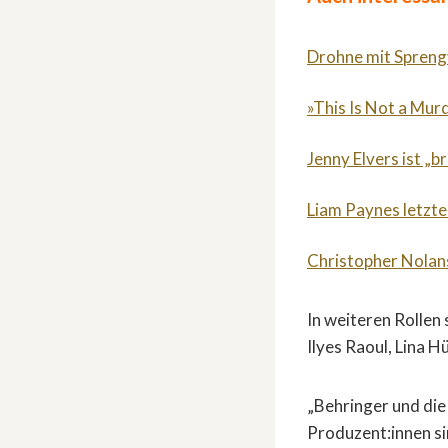
Drohne mit Sprengv
»This Is Not a Mur
Jenny Elvers ist „b
Liam Paynes letzte
Christopher Nolan
In weiteren Rollen
Ilyes Raoul, Lina H
„Behringer und die
Produzent:innen si