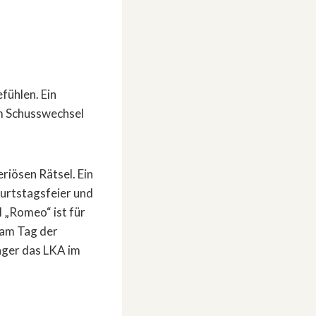
fühlen. Ein
em Schusswechsel
riösen Rätsel. Ein
burtstagsfeier und
 „Romeo“ ist für
 am Tag der
nger das LKA im