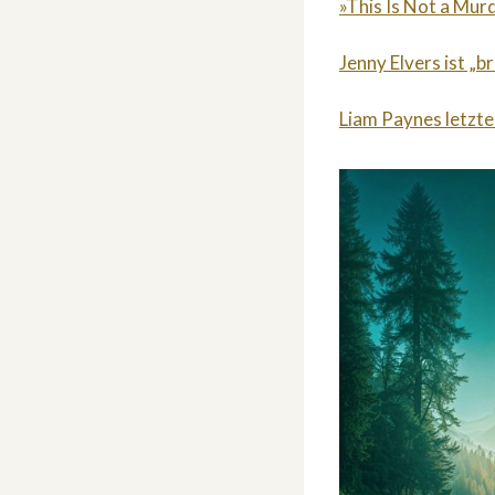
»This Is Not a Mur
Jenny Elvers ist „b
Liam Paynes letzte