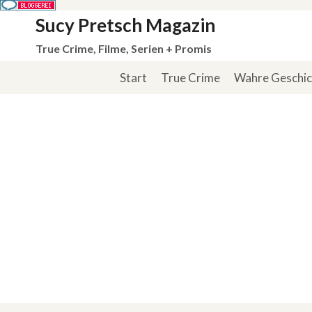
Zum
Sucy Pretsch Magazin
Inhalt
True Crime, Filme, Serien + Promis
springen
Start
True Crime
Wahre Geschi