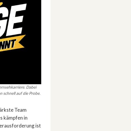
ernsehkarriere. Dabei
 schnell auf die Probe.
tärkste Team
es kämpfen in
Herausforderung ist