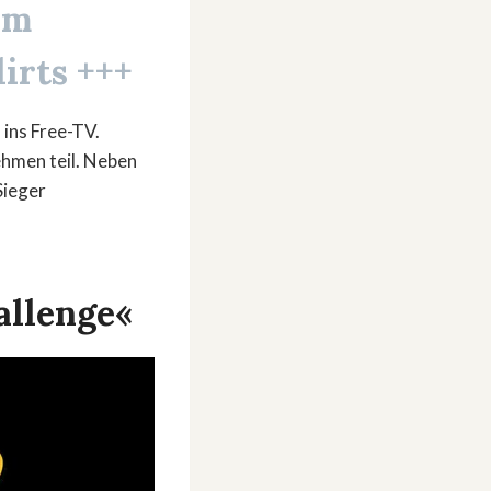
am
irts +++
ins Free-TV.
hmen teil. Neben
Sieger
allenge«