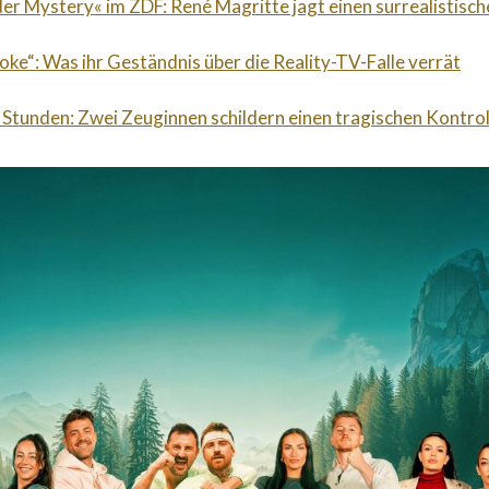
der Mystery« im ZDF: René Magritte jagt einen surrealistische
roke“: Was ihr Geständnis über die Reality-TV-Falle verrät
 Stunden: Zwei Zeuginnen schildern einen tragischen Kontrol