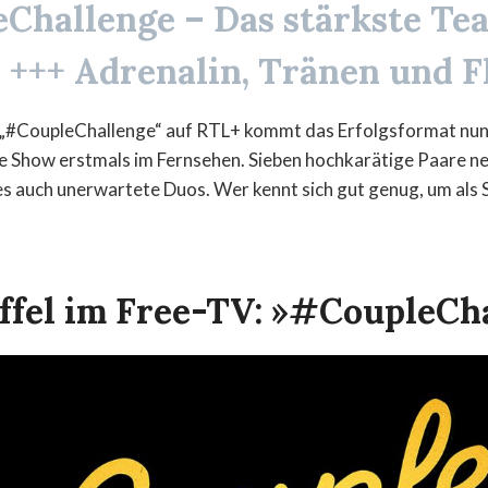
Challenge – Das stärkste Te
 +++ Adrenalin, Tränen und Fl
 „#CoupleChallenge“ auf RTL+ kommt das Erfolgsformat nun 
e Show erstmals im Fernsehen. Sieben hochkarätige Paare ne
es auch unerwartete Duos. Wer kennt sich gut genug, um als 
affel im Free-TV: »#CoupleCh