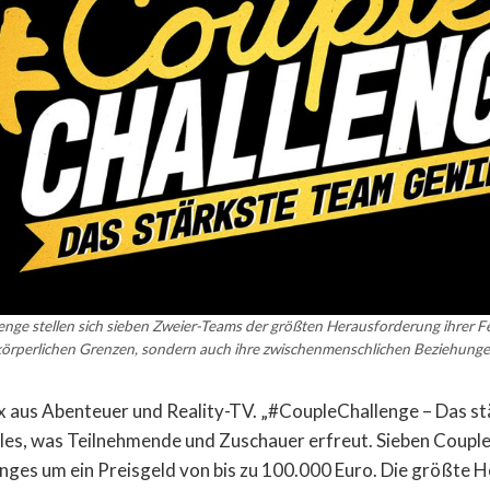
enge stellen sich sieben Zweier-Teams der größten Herausforderung ihrer F
 körperlichen Grenzen, sondern auch ihre zwischenmenschlichen Beziehungen
ix aus Abenteuer und Reality-TV. „#CoupleChallenge – Das s
lles, was Teilnehmende und Zuschauer erfreut. Sieben Coupl
ges um ein Preisgeld von bis zu 100.000 Euro. Die größte 