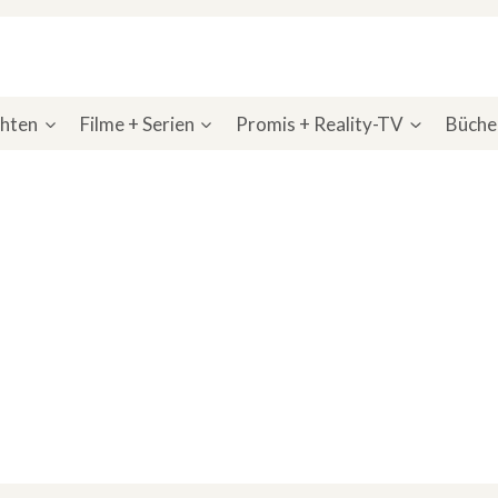
chten
Filme + Serien
Promis + Reality-TV
Bücher