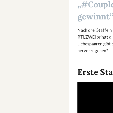
„#Couple
gewinnt“
Nach drei Staffeln
RTLZWEI bringt di
Liebespaaren gibt 
hervorzugehen?
Erste St