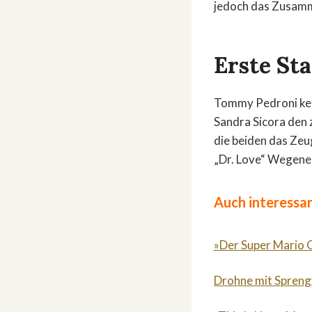
jedoch das Zusamm
Erste St
Tommy Pedroni kenn
Sandra Sicora den z
die beiden das Zeu
„Dr. Love“ Wegener
Auch interessan
»Der Super Mario G
Drohne mit Sprengv