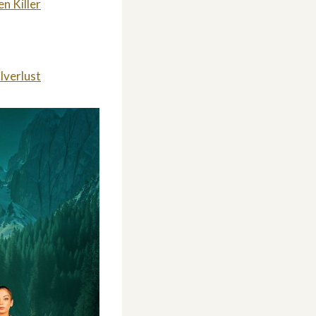
n Killer
lverlust