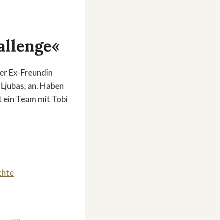
allenge«
er Ex-Freundin
 Ljubas, an. Haben
t ein Team mit Tobi
chte