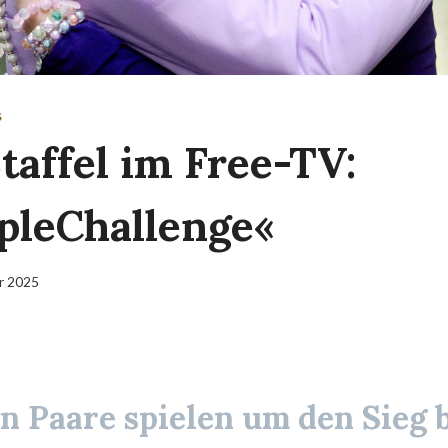
S
taffel im Free-TV:
leChallenge«
ar 2025
n Paare spielen um den Sieg 