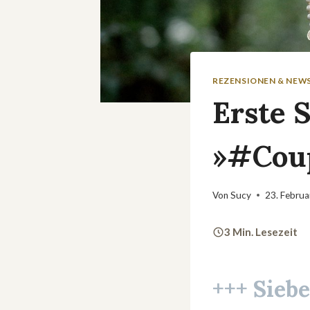
REZENSIONEN & NEW
Erste S
»#Coup
Von
Sucy
23. Febru
3 Min. Lesezeit
+++ Siebe