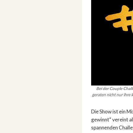
Bei der Couple Chall
geraten nicht nur ihre
Die Show ist ein M
gewinnt“ vereint a
spannenden Challen