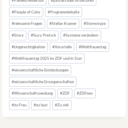
#
Pamela Anderson
#
patriarchale Strukturen
#
People of Color
#
Programminhalte
#
relevante Fragen
#
Stefan Kramer
#
Stereotype
#
Story
#
Sucy Pretsch
#
Systeme verändern
#
Ungerechtigkeiten
#
Vorurteile
#
Weltfrauentag
#
Weltfrauentag 2025 im ZDF und in 3sat
#
wissenschaftliche Entdeckungen
#
wissenschaftliche Errungenschaften
#
Wissenschaftssendung
#
ZDF
#
ZDFneo
#
zu Frau
#
zu laut
#
Zu viel