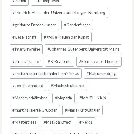
#
frauen
#
Frauenpower
#
Friedrich-Alexander-Universität Erlangen-Nürnberg
#
geklaute Entdeckungen
#
Genderfragen
#
Gesellschaft
#
große Frauen der Kunst
#
Interviewreihe
#
Johannes Gutenberg-Universität Mainz
#
Julia Daschner
#
KI-Systeme
#
kontroverse Themen
#
kritisch-intersektionaler Feminismus
#
Kultursendung
#
Lebensstandard
#
Machtstrukturen
#
Machtverhältnisse
#
Magazin
#
MAITHINK X
#
marginalisierte Gruppen
#
Maria Furtwängler
#
Masterclass
#
Matilda-Effekt
#
Nerds