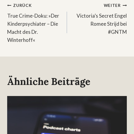
Beitragsnavigation
ZURÜCK
WEITER
True Crime-Doku: »Der
Victoria’s Secret Engel
Kinderpsychiater – Die
Romee Strijd bei
Macht des Dr.
#GNTM
Winterhoff«
Ähnliche Beiträge