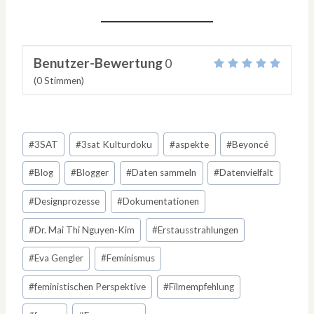
Benutzer-Bewertung
0
(
0
Stimmen)
Schlagworte:
#
3SAT
#
3sat Kulturdoku
#
aspekte
#
Beyoncé
#
Blog
#
Blogger
#
Daten sammeln
#
Datenvielfalt
#
Designprozesse
#
Dokumentationen
#
Dr. Mai Thi Nguyen-Kim
#
Erstausstrahlungen
#
Eva Gengler
#
Feminismus
#
feministischen Perspektive
#
Filmempfehlung