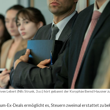
Sven Lebert (Nils Strunk, 3.v.r.) hört gebannt der Koryphäe Bernd Hausner zu
um-Ex-Deals ermöglicht es, Steuern zweimal erstattet zu b