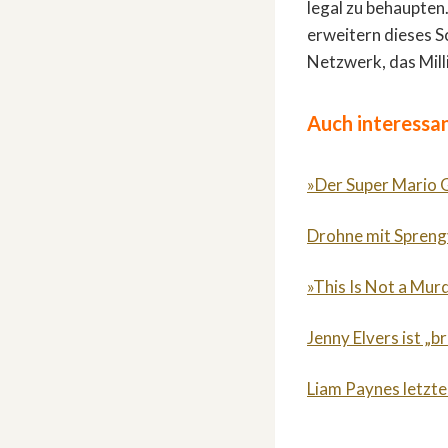
legal zu behaupten
erweitern dieses S
Netzwerk, das Mill
Auch interessan
»Der Super Mario G
Drohne mit Sprengv
»This Is Not a Mur
Jenny Elvers ist „b
Liam Paynes letzte