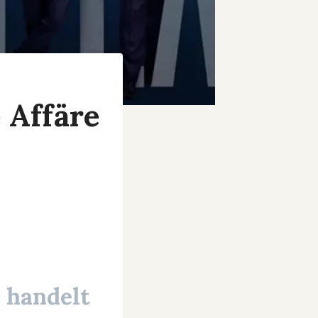
 Affäre
 handelt