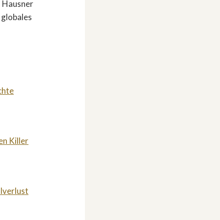
d Hausner
 globales
chte
n Killer
lverlust