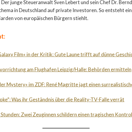
. Der junge Steueranwalt Sven Lebert und sein Chef Dr. Bern
chema in Deutschland auf private Investoren. So entsteht ein
iarden von europäischen Bürgern stiehlt.
t:
alaxy Film« in der Kritik: Gute Laune trifft auf dünne Geschi
orrichtung am Flughafen Leipzig/Halle: Behörden ermitteln
der Mystery« im ZDF: René Magritte jagt einen surrealistische
roke“: Was ihr Geständnis über die Reality-TV-Falle verrät
 Stunden: Zwei Zeuginnen schildern einen tragischen Kontrol