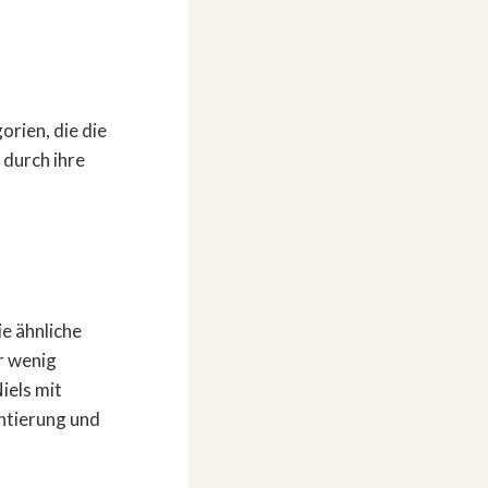
orien, die die
 durch ihre
e ähnliche
r wenig
iels mit
entierung und