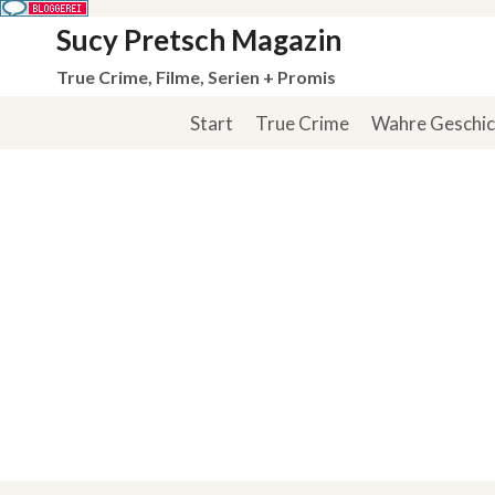
Zum
Sucy Pretsch Magazin
Inhalt
True Crime, Filme, Serien + Promis
springen
Start
True Crime
Wahre Geschi