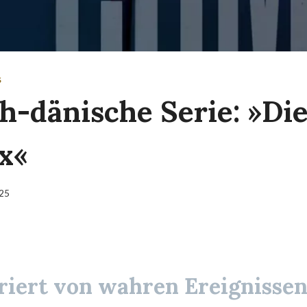
S
h-dänische Serie: »Die
x«
025
iriert von wahren Ereignissen