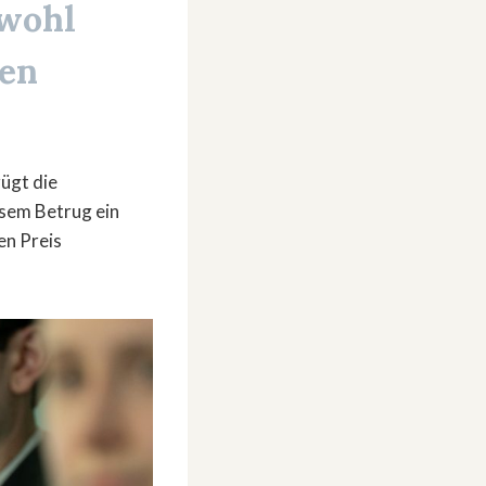
 wohl
hen
ügt die
esem Betrug ein
en Preis