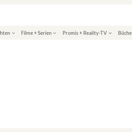
chten
Filme + Serien
Promis + Reality-TV
Bücher