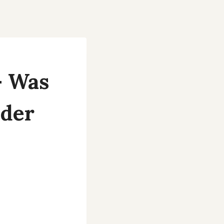
– Was
 der