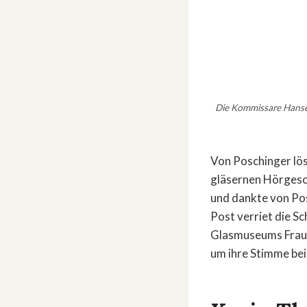
Die Kommissare Hansen (
Von Poschinger lös
gläsernen Hörgesch
und dankte von Po
Post verriet die S
Glasmuseums Fraue
um ihre Stimme be