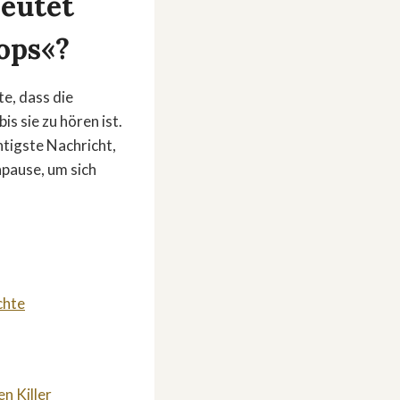
deutet
ops«?
e, dass die
s sie zu hören ist.
htigste Nachricht,
hpause, um sich
chte
n Killer