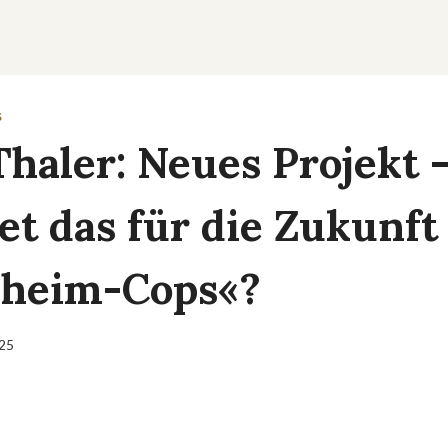
S
Thaler: Neues Projekt 
et das für die Zukunft
nheim-Cops«?
025