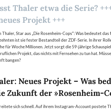
sst Thaler etwa die Serie? ++
neues Projekt +++
n Thaler, Star aus „Die Rosenheim-Cops“: Was bedeutet das fü
zehnten ist sie fester Bestandteil der ZDF-Serie. In ihrer Rol
he für Woche Millionen. Jetzt sorgt die 59-jährige Schauspie
ruflichen Projekt, das nichts mit Fernsehen zu tun hat. Müsse
nft bangen?
aler: Neues Projekt – Was be
die Zukunft der »Rosenheim-C
reitete sich schnell. Auf ihrem Instagram-Account postete Th