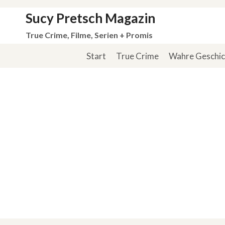
Zum
Sucy Pretsch Magazin
Inhalt
True Crime, Filme, Serien + Promis
springen
Start
True Crime
Wahre Geschi