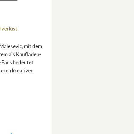
lverlust
 Malesevic, mit dem
erem als Kaufladen-
“-Fans bedeutet
teren kreativen