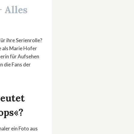
+ Alles
r ihre Serienrolle?
le als Marie Hofer
lerin für Aufsehen
n die Fans der
deutet
ops«?
aler ein Foto aus