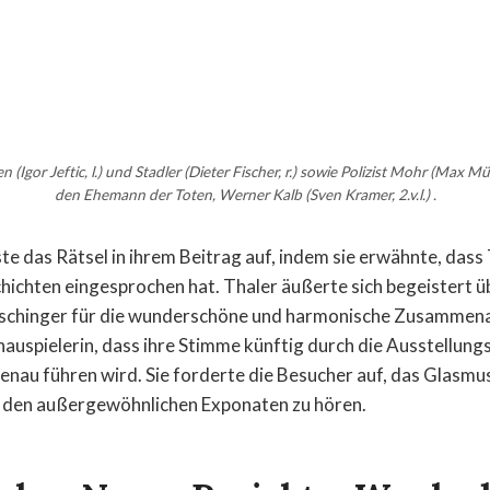
Igor Jeftic, l.) und Stadler (Dieter Fischer, r.) sowie Polizist Mohr (Max Müll
den Ehemann der Toten, Werner Kalb (Sven Kramer, 2.v.l.) .
te das Rätsel in ihrem Beitrag auf, indem sie erwähnte, dass 
ichten eingesprochen hat. Thaler äußerte sich begeistert ü
schinger für die wunderschöne und harmonische Zusammenar
chauspielerin, dass ihre Stimme künftig durch die Ausstellung
nau führen wird. Sie forderte die Besucher auf, das Glasmu
i den außergewöhnlichen Exponaten zu hören.