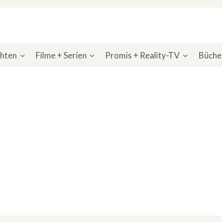
chten
Filme + Serien
Promis + Reality-TV
Bücher