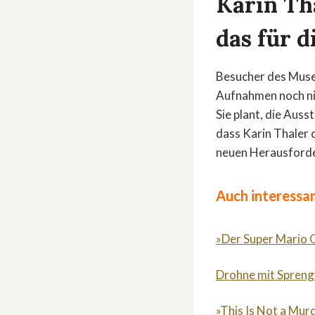
Karin Th
das für 
Besucher des Museu
Aufnahmen noch nic
Sie plant, die Auss
dass Karin Thaler d
neuen Herausford
Auch interessan
»Der Super Mario G
Drohne mit Sprengv
»This Is Not a Mur