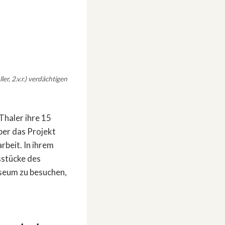
er, 2.v.r.) verdächtigen
Thaler ihre 15
ber das Projekt
beit. In ihrem
sstücke des
seum zu besuchen,