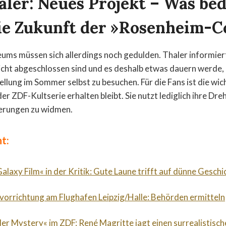
aler: Neues Projekt – Was be
die Zukunft der »Rosenheim-C
ms müssen sich allerdings noch gedulden. Thaler informiert
ht abgeschlossen sind und es deshalb etwas dauern werde, bi
tellung im Sommer selbst zu besuchen. Für die Fans ist die wic
er ZDF-Kultserie erhalten bleibt. Sie nutzt lediglich ihre Dre
erungen zu widmen.
t:
alaxy Film« in der Kritik: Gute Laune trifft auf dünne Geschi
orrichtung am Flughafen Leipzig/Halle: Behörden ermitteln
der Mystery« im ZDF: René Magritte jagt einen surrealistische