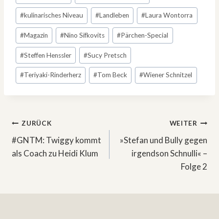
#
kulinarisches Niveau
#
Landleben
#
Laura Wontorra
#
Magazin
#
Nino Sifkovits
#
Pärchen-Special
#
Steffen Henssler
#
Sucy Pretsch
#
Teriyaki-Rinderherz
#
Tom Beck
#
Wiener Schnitzel
Beitragsnavigation
ZURÜCK
WEITER
#GNTM: Twiggy kommt
»Stefan und Bully gegen
als Coach zu Heidi Klum
irgendson Schnulli« –
Folge 2