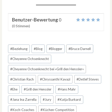
Benutzer-Bewertung
0
(
0
Stimmen)
Schlagworte:
#
Beziehung
#
Blog
#
Blogger
#
Bruce Darnell
#
Cheyenne Ochsenknecht
#
Cheyenne Ochsenknecht bei »Grill den Henssler«
#
Christian Rach
#
Chryssanthi Kavazi
#
Detlef Steves
#
Ehe
#
Grill den Henssler
#
Hans Mahr
#
Jana Ina Zarrella
#
Jury
#
Katja Burkard
#
Koch-Coaches
#
Küchen-Competition