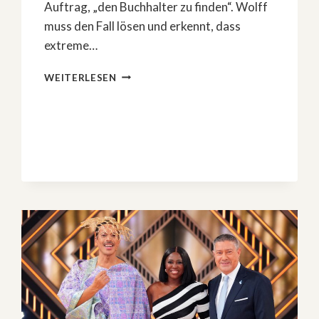
Auftrag, „den Buchhalter zu finden“. Wolff
muss den Fall lösen und erkennt, dass
extreme…
BALD
WEITERLESEN
IM
KINO:
»THE
ACCOUNTANT
2«