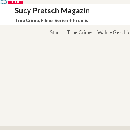
Zum
Sucy Pretsch Magazin
Inhalt
True Crime, Filme, Serien + Promis
springen
Start
True Crime
Wahre Geschi