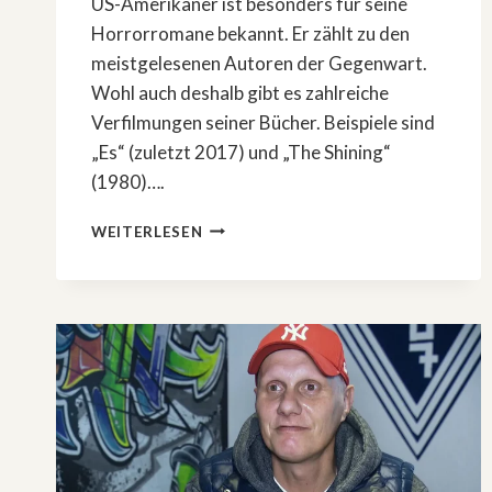
US-Amerikaner ist besonders für seine
Horrorromane bekannt. Er zählt zu den
meistgelesenen Autoren der Gegenwart.
Wohl auch deshalb gibt es zahlreiche
Verfilmungen seiner Bücher. Beispiele sind
„Es“ (zuletzt 2017) und „The Shining“
(1980)….
STEPHEN
WEITERLESEN
KINGS
»CUJO«
SOLL
VERFILMT
WERDEN