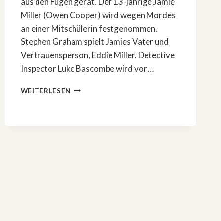
aus den Fugen gerät. Der 13-jährige Jamie
Miller (Owen Cooper) wird wegen Mordes
an einer Mitschülerin festgenommen.
Stephen Graham spielt Jamies Vater und
Vertrauensperson, Eddie Miller. Detective
Inspector Luke Bascombe wird von…
JETZT
WEITERLESEN
WIRD’S
EMOTIONAL:
»ADOLESCENCE«