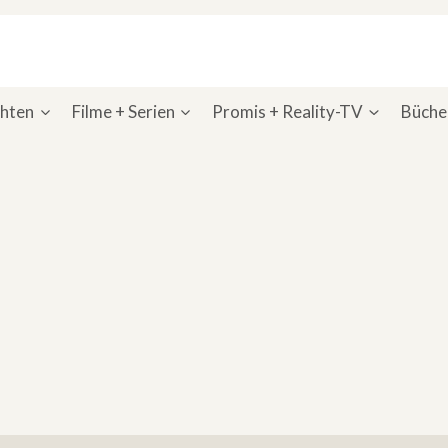
chten
Filme + Serien
Promis + Reality-TV
Bücher