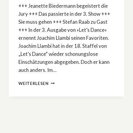
+++ Jeanette Biedermann begeistert die
Jury +++ Das passierte in der 3. Show +++
Sie muss gehen +++ Stefan Raab zu Gast
+++ In der 3. Ausgabe von »Let’s Dance«
ernennt Joachim Llambi seinen Favoriten.
Joachim Llambi hat in der 18. Staffel von
„Let’s Dance“ wieder schonungslose
Einschätzungen abgegeben. Doch er kann
auch anders. Im…
IN
WEITERLESEN
DER
3.
AUSGABE
VON
»LET’S
DANCE«
ERNENNT
JOACHIM