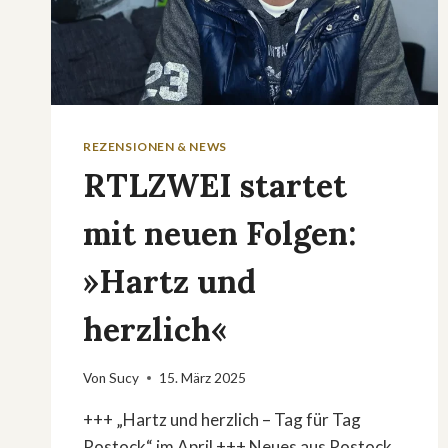
REZENSIONEN & NEWS
RTLZWEI startet
mit neuen Folgen:
»Hartz und
herzlich«
Von
Sucy
15. März 2025
+++ „Hartz und herzlich – Tag für Tag
Rostock“ im April +++ Neues aus Rostock