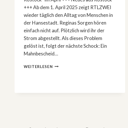
+++ Ab dem 1. April 2025 zeigt RTLZWEI
wieder täglich den Alltag von Menschen in
der Hansestadt. Reginas Sorgen hören
einfach nicht auf. Plötzlich wird ihr der
Strom abgestellt. Als dieses Problem
gelöst ist, folgt der nächste Schock: Ein
Mahnbescheid…
RTLZWEI
WEITERLESEN
STARTET
MIT
NEUEN
FOLGEN:
»HARTZ
UND
HERZLICH«