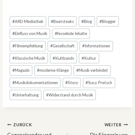
Schlagworte:
#
ARD Mediathek
#
Beatsteaks
#
Blog
#
Blogger
#
Einfluss von Musik
#
fesselnde Inhalte
#
Filmempfehlung
#
Gesellschaft
#
Informationen
#
Klassische Musik
#
Kultbands
#
Kultur
#
Magazin
#
moderne Klänge
#
Musik verbindet
#
Musikdokumentationen
#
Story
#
Sucy Pretsch
#
Unterhaltung
#
Widerstand durch Musik
Beitragsnavigation
ZURÜCK
WEITER
Gegeneinander und
Die Sängerin von