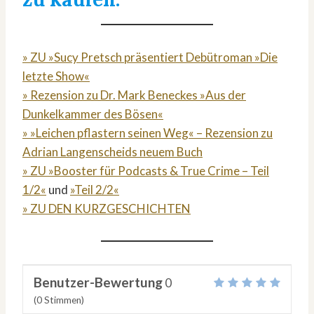
» ZU »Sucy Pretsch präsentiert Debütroman »Die
letzte Show«
» Rezension zu Dr. Mark Beneckes »Aus der
Dunkelkammer des Bösen«
» »Leichen pflastern seinen Weg« – Rezension zu
Adrian Langenscheids neuem Buch
» ZU »Booster für Podcasts & True Crime – Teil
1/2«
und
»Teil 2/2«
» ZU DEN KURZGESCHICHTEN
Benutzer-Bewertung
0
(
0
Stimmen)