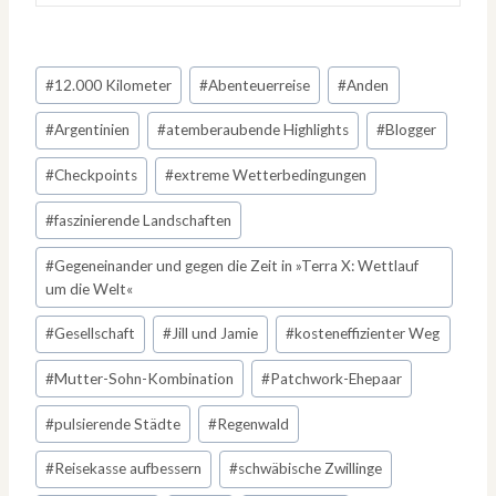
Schlagworte:
#
12.000 Kilometer
#
Abenteuerreise
#
Anden
#
Argentinien
#
atemberaubende Highlights
#
Blogger
#
Checkpoints
#
extreme Wetterbedingungen
#
faszinierende Landschaften
#
Gegeneinander und gegen die Zeit in »Terra X: Wettlauf
um die Welt«
#
Gesellschaft
#
Jill und Jamie
#
kosteneffizienter Weg
#
Mutter-Sohn-Kombination
#
Patchwork-Ehepaar
#
pulsierende Städte
#
Regenwald
#
Reisekasse aufbessern
#
schwäbische Zwillinge