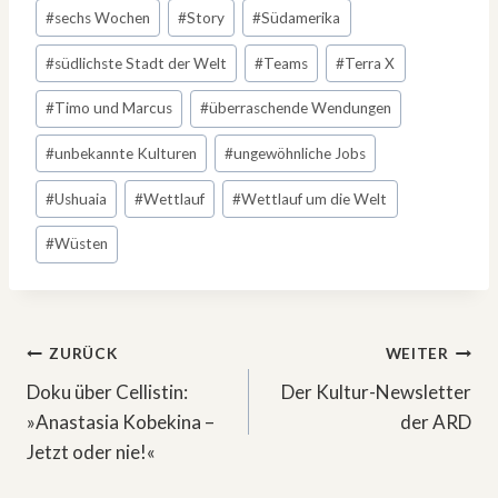
#
sechs Wochen
#
Story
#
Südamerika
#
südlichste Stadt der Welt
#
Teams
#
Terra X
#
Timo und Marcus
#
überraschende Wendungen
#
unbekannte Kulturen
#
ungewöhnliche Jobs
#
Ushuaia
#
Wettlauf
#
Wettlauf um die Welt
#
Wüsten
Beitragsnavigation
ZURÜCK
WEITER
Doku über Cellistin:
Der Kultur-Newsletter
»Anastasia Kobekina –
der ARD
Jetzt oder nie!«