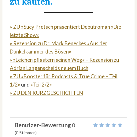
zu kaufen.
» ZU »Sucy Pretsch präsentiert Debütroman »Die
letzte Show«
» Rezension zu Dr. Mark Beneckes »Aus der
Dunkelkammer des Bösen«
» »Leichen pflastern seinen Weg« – Rezension zu
Adrian Langenscheids neuem Buch
» ZU »Booster für Podcasts & True Crime – Teil
1/2«
und
»Teil 2/2«
» ZU DEN KURZGESCHICHTEN
Benutzer-Bewertung
0
(
0
Stimmen)