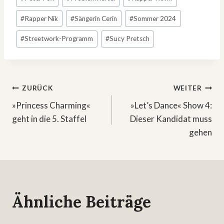
#
Rapper Nik
#
Sängerin Cerin
#
Sommer 2024
#
Streetwork-Programm
#
Sucy Pretsch
Beitragsnavigation
ZURÜCK
WEITER
»Princess Charming«
»Let’s Dance« Show 4:
geht in die 5. Staffel
Dieser Kandidat muss
gehen
Ähnliche Beiträge