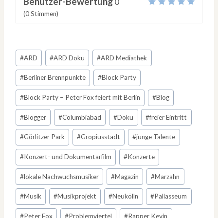
Benutzer-Bewertung
0
(
0
Stimmen)
Schlagworte:
#
ARD
#
ARD Doku
#
ARD Mediathek
#
Berliner Brennpunkte
#
Block Party
#
Block Party – Peter Fox feiert mit Berlin
#
Blog
#
Blogger
#
Columbiabad
#
Doku
#
freier Eintritt
#
Görlitzer Park
#
Gropiusstadt
#
junge Talente
#
Konzert- und Dokumentarfilm
#
Konzerte
#
lokale Nachwuchsmusiker
#
Magazin
#
Marzahn
#
Musik
#
Musikprojekt
#
Neukölln
#
Pallasseum
#
Peter Fox
#
Problemviertel
#
Rapper Kevin