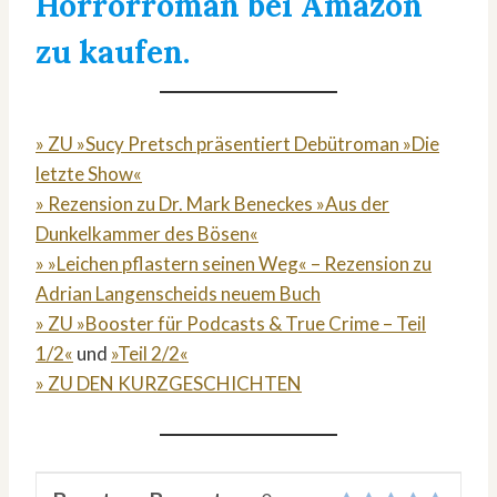
Horrorroman bei Amazon
zu kaufen.
» ZU »Sucy Pretsch präsentiert Debütroman »Die
letzte Show«
» Rezension zu Dr. Mark Beneckes »Aus der
Dunkelkammer des Bösen«
» »Leichen pflastern seinen Weg« – Rezension zu
Adrian Langenscheids neuem Buch
» ZU »Booster für Podcasts & True Crime – Teil
1/2«
und
»Teil 2/2«
» ZU DEN KURZGESCHICHTEN