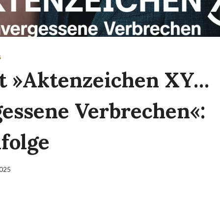
S
t »Aktenzeichen XY…
essene Verbrechen«:
lfolge
2025