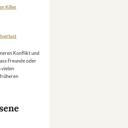
n Killer
lverlust
nneren Konflikt und
dass Freunde oder
n vielen
 früheren
sene