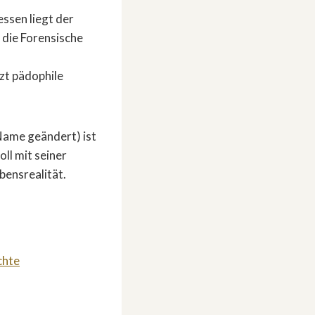
essen liegt der
t die Forensische
zt pädophile
(Name geändert) ist
ll mit seiner
bensrealität.
chte