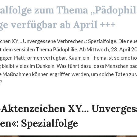
ialfolge zum Thema „Pädophil
ge verfügbar ab April +++
chen XY… Unvergessene Verbrechen«: Spezialfolge. Die neu
it dem sensiblen Thema Pädophilie. Ab Mittwoch, 23. April 2
gängigen Plattformen verfügbar. Kaum ein Thema ist so emoti
ig bleibt vieles im Dunkeln. Was führt dazu, dass Menschen p
e Maßnahmen können ergriffen werden, um solche Taten zu 
?
»Aktenzeichen XY… Unverges
en«: Spezialfolge