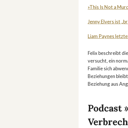
»This Is Not a Mur
Jenny Elvers ist „b
Liam Paynes letzte
Felix beschreibt d
versucht, ein norm
Familie sich abwende
Beziehungen bleibt 
Beziehung aus Ang
Podcast 
Verbrech