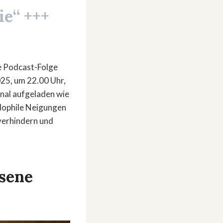
ie“ +++
e Podcast-Folge
025, um 22.00 Uhr,
onal aufgeladen wie
ädophile Neigungen
verhindern und
sene