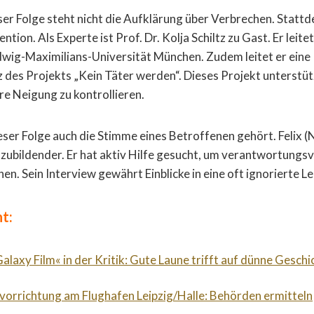
ser Folge steht nicht die Aufklärung über Verbrechen. Stattd
ntion. Als Experte ist Prof. Dr. Kolja Schiltz zu Gast. Er leite
dwig-Maximilians-Universität München. Zudem leitet er eine
des Projekts „Kein Täter werden“. Dieses Projekt unterstüt
re Neigung zu kontrollieren.
ieser Folge auch die Stimme eines Betroffenen gehört. Felix 
szubildender. Er hat aktiv Hilfe gesucht, um verantwortungsvo
n. Sein Interview gewährt Einblicke in eine oft ignorierte Le
t:
alaxy Film« in der Kritik: Gute Laune trifft auf dünne Geschi
orrichtung am Flughafen Leipzig/Halle: Behörden ermitteln