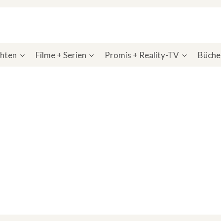
chten
Filme + Serien
Promis + Reality-TV
Bücher