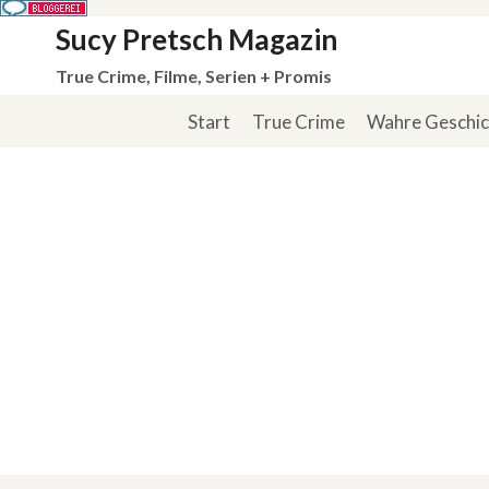
Zum
Sucy Pretsch Magazin
Inhalt
True Crime, Filme, Serien + Promis
springen
Start
True Crime
Wahre Geschi