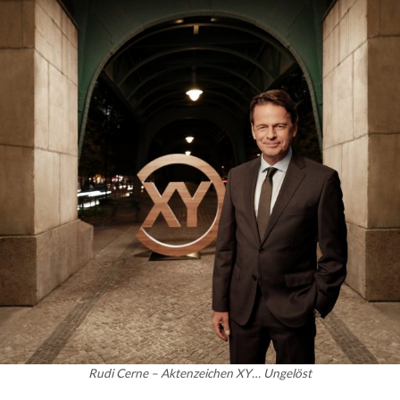
Rudi Cerne – Aktenzeichen XY… Ungelöst