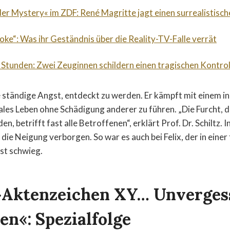
der Mystery« im ZDF: René Magritte jagt einen surrealistische
roke“: Was ihr Geständnis über die Reality-TV-Falle verrät
 Stunden: Zwei Zeuginnen schildern einen tragischen Kontrol
ie ständige Angst, entdeckt zu werden. Er kämpft mit einem i
ales Leben ohne Schädigung anderer zu führen. „Die Furcht, 
n, betrifft fast alle Betroffenen“, erklärt Prof. Dr. Schiltz. I
die Neigung verborgen. So war es auch bei Felix, der in einer
st schwieg.
»Aktenzeichen XY… Unverges
en«: Spezialfolge