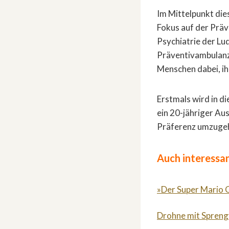
Im Mittelpunkt die
Fokus auf der Präve
Psychiatrie der Lu
Präventivambulanz 
Menschen dabei, ih
Erstmals wird in d
ein 20-jähriger Au
Präferenz umzugehe
Auch interessan
»Der Super Mario G
Drohne mit Sprengv