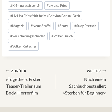
#
Kriminalassistentin
#
Liv Lisa Fries
#
Liv Lisa Fries fehlt beim »Babylon Berlin«-Dreh
#
Magazin
#
Neue Staffel
#
Story
#
Sucy Pretsch
#
Versicherungsschaden
#
Volker Bruch
#
Volker Kutscher
Beitragsnavigation
ZURÜCK
WEITER
»Together«: Erster
Nach einem
Teaser-Trailer zum
Sachbuchbestseller:
Body-Horrorfilm
»Sterben für Beginner«