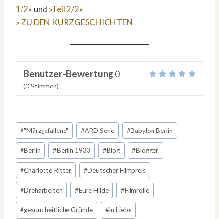
1/2«
und
»Teil 2/2«
» ZU DEN KURZGESCHICHTEN
Benutzer-Bewertung
0
(
0
Stimmen)
Schlagworte:
#
"Märzgefallene"
#
ARD Serie
#
Babylon Berlin
#
Berlin
#
Berlin 1933
#
Blog
#
Blogger
#
Charlotte Ritter
#
Deutscher Filmpreis
#
Dreharbeiten
#
Eure Hilde
#
Filmrolle
#
gesundheitliche Gründe
#
In Liebe