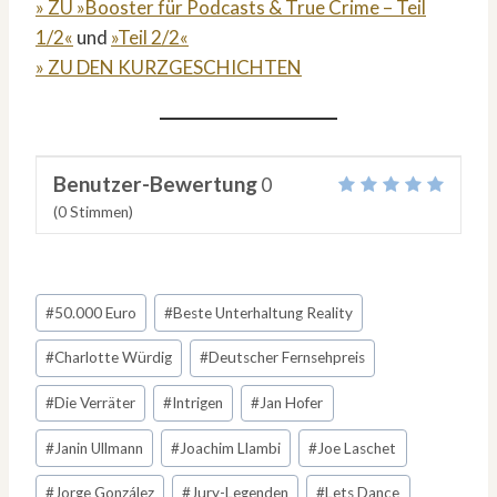
» ZU »Booster für Podcasts & True Crime – Teil
1/2«
und
»Teil 2/2«
» ZU DEN KURZGESCHICHTEN
Benutzer-Bewertung
0
(
0
Stimmen)
Schlagworte:
#
50.000 Euro
#
Beste Unterhaltung Reality
#
Charlotte Würdig
#
Deutscher Fernsehpreis
#
Die Verräter
#
Intrigen
#
Jan Hofer
#
Janin Ullmann
#
Joachim Llambi
#
Joe Laschet
#
Jorge González
#
Jury-Legenden
#
Lets Dance