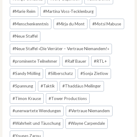
#
Marie Reim
#
Martina Voss-Tecklenburg
#
Menschenkenntnis
#
Mirja du Mont
#
Motsi Mabuse
#
Neue Staffel
#
Neue Staffel »Die Verräter – Vertraue Niemandem!«
#
prominente Teilnehmer
#
Ralf Bauer
#
RTL+
#
Sandy Mölling
#
Silberschatz
#
Sonja Zietlow
#
Spannung
#
Taktik
#
Thaddäus Meilinger
#
Timon Krause
#
Tower Productions
#
unerwartete Wendungen
#
Vertraue Niemandem
#
Wahrheit und Täuschung
#
Wayne Carpendale
#
Younes Zarou