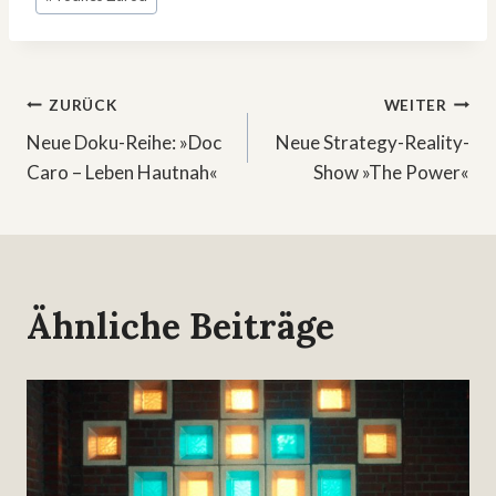
Beitragsnavigation
ZURÜCK
WEITER
Neue Doku-Reihe: »Doc
Neue Strategy-Reality-
Caro – Leben Hautnah«
Show »The Power«
Ähnliche Beiträge