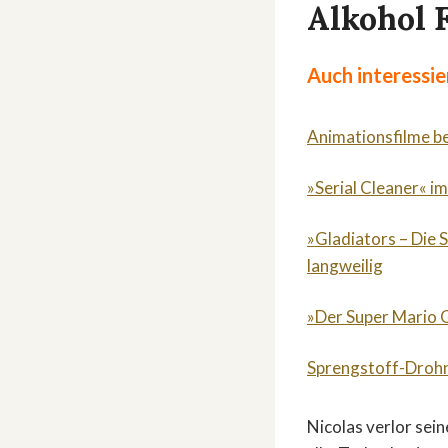
Alkohol F
Auch interessie
Animationsfilme b
»Serial Cleaner« im
»Gladiators – Die 
langweilig
»Der Super Mario G
Sprengstoff-Drohn
Nicolas verlor sein