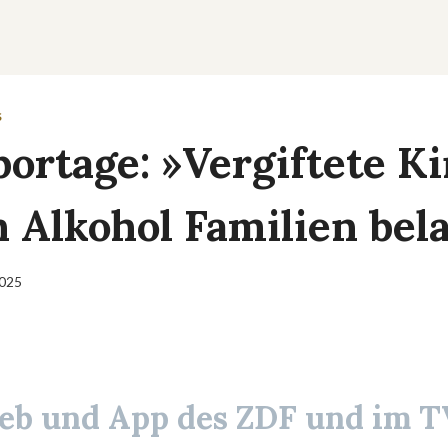
S
portage: »Vergiftete K
 Alkohol Familien bela
2025
eb und App des ZDF und im T