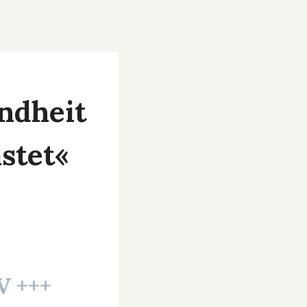
indheit
stet«
V +++