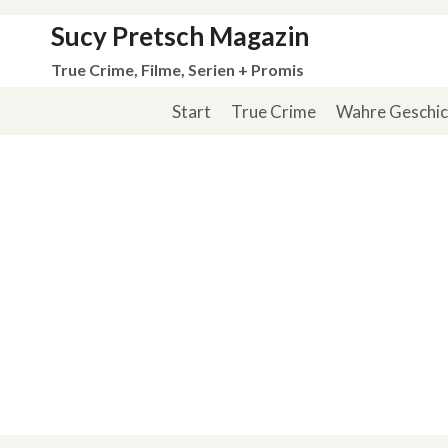
Zum
Sucy Pretsch Magazin
Inhalt
True Crime, Filme, Serien + Promis
springen
Start
True Crime
Wahre Geschi