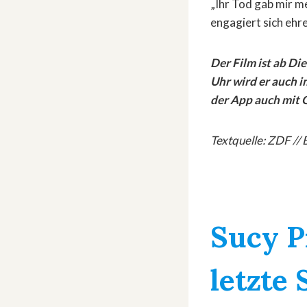
„Ihr Tod gab mir m
engagiert sich ehr
Der Film ist ab Di
Uhr wird er auch i
der App auch mit
Textquelle: ZDF // 
Sucy P
letzte