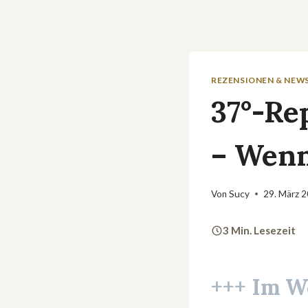
REZENSIONEN & NEW
37°-Re
– Wenn
Von
Sucy
29. März 
3 Min. Lesezeit
+++ Im W