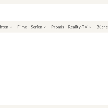
chten
Filme + Serien
Promis + Reality-TV
Bücher