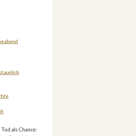
tagabend
staunlich
chte
lt
n Tod als Chance: