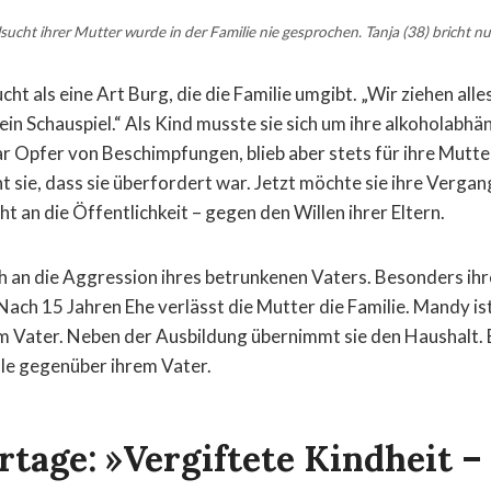
sucht ihrer Mutter wurde in der Familie nie gesprochen. Tanja (38) bricht n
cht als eine Art Burg, die die Familie umgibt. „Wir ziehen alle
 ein Schauspiel.“ Als Kind musste sie sich um ihre alkoholabh
 Opfer von Beschimpfungen, blieb aber stets für ihre Mutter 
 sie, dass sie überfordert war. Jetzt möchte sie ihre Verga
t an die Öffentlichkeit – gegen den Willen ihrer Eltern.
h an die Aggression ihres betrunkenen Vaters. Besonders ihre
ach 15 Jahren Ehe verlässt die Mutter die Familie. Mandy ist 
rem Vater. Neben der Ausbildung übernimmt sie den Haushalt. B
le gegenüber ihrem Vater.
rtage: »Vergiftete Kindheit 