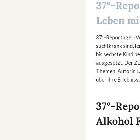
37°-Repo
Leben mi
37°-Reportage: »Ve
suchtkrank sind, le
bis sechste Kind b
ausgesetzt. Der ZD
Themen. Autorin La
über ihre Erlebnis
37°-Repo
Alkohol F