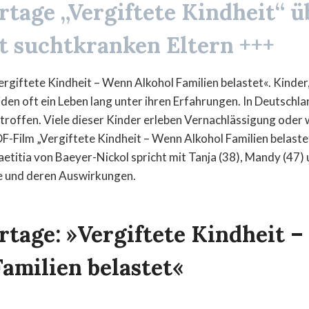
rtage „Vergiftete Kindheit“ ü
t suchtkranken Eltern +++
rgiftete Kindheit – Wenn Alkohol Familien belastet«. Kinder,
iden oft ein Leben lang unter ihren Erfahrungen. In Deutschla
etroffen. Viele dieser Kinder erleben Vernachlässigung ode
F-Film „Vergiftete Kindheit – Wenn Alkohol Familien belaste
etitia von Baeyer-Nickol spricht mit Tanja (38), Mandy (47) 
se und deren Auswirkungen.
rtage: »Vergiftete Kindheit 
amilien belastet«