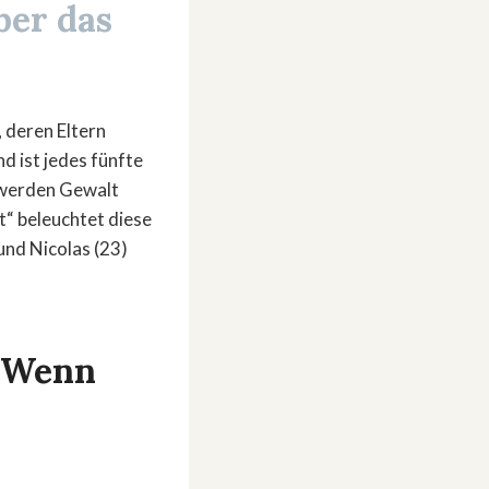
ber das
 deren Eltern
nd ist jedes fünfte
r werden Gewalt
t“ beleuchtet diese
und Nicolas (23)
– Wenn