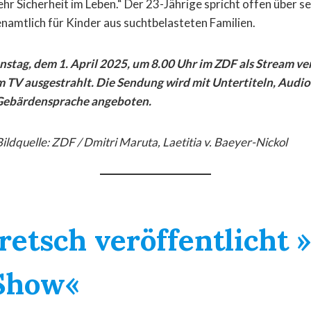
ehr Sicherheit im Leben.“ Der 23-Jährige spricht offen über s
enamtlich für Kinder aus suchtbelasteten Familien.
enstag, dem 1. April 2025, um 8.00 Uhr im ZDF als Stream v
m TV ausgestrahlt. Die Sendung wird mit Untertiteln, Audio
 Gebärdensprache angeboten.
Bildquelle: ZDF / Dmitri Maruta, Laetitia v. Baeyer-Nickol
retsch veröffentlicht 
 Show«