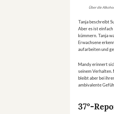
Über die Alkohol
Tanja beschreibt Su
Aber es ist einfach
kümmern. Tanja war
Erwachsene erkennt
aufarbeiten und geh
Mandy erinnert sic
seinem Verhalten. N
bleibt aber bei ih
ambivalente Gefüh
37°-Repo