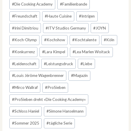
#
Die Cooking Academy
#
Familienbande
#
Freundschaft
#
Haute Cuisine
#
Intrigen
#
Irini Dimitriou
#
ITV Studios Germany
#
JOYN
#
Koch-Olymp
#
Kochshow
#
Kochtalente
#
Köln
#
Konkurrenz
#
Lara Kimpel
#
Lea Marlen Woitack
#
Leidenschaft
#
Leistungsdruck
#
Liebe
#
Louis Jérôme Wagenbrenner
#
Magazin
#
Mirco Wallraf
#
ProSieben
#
ProSieben dreht »Die Cooking Academy«
#
Schloss Haniel
#
Simone Hanselmann
#
Sommer 2025
#
tägliche Serie