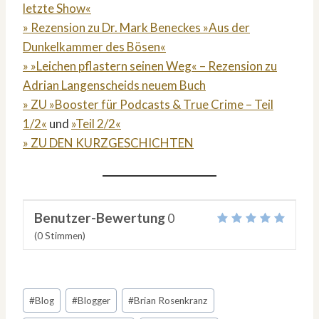
letzte Show«
» Rezension zu Dr. Mark Beneckes »Aus der
Dunkelkammer des Bösen«
» »Leichen pflastern seinen Weg« – Rezension zu
Adrian Langenscheids neuem Buch
» ZU »Booster für Podcasts & True Crime – Teil
1/2«
und
»Teil 2/2«
» ZU DEN KURZGESCHICHTEN
Benutzer-Bewertung
0
(
0
Stimmen)
Schlagworte:
#
Blog
#
Blogger
#
Brian Rosenkranz