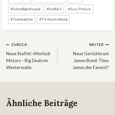
#
Schnelligkeitsspiel
#
Staffel 3
#
Sucy Pretsch
#
Teamkapitän
#
TV-Ausstrahlung
Beitragsnavigation
ZURÜCK
WEITER
Neue Staffel: »Morlock
Neue Gerüchte um
Motors – Big Deals im
James Bond: Theo
Westerwald«
James der Favorit?
Ähnliche Beiträge