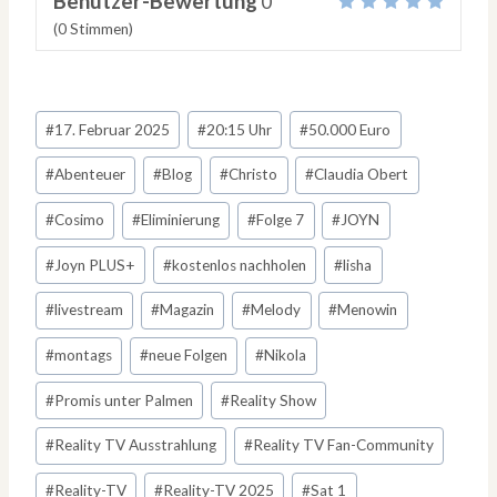
Benutzer-Bewertung
0
(
0
Stimmen)
Schlagworte:
#
17. Februar 2025
#
20:15 Uhr
#
50.000 Euro
#
Abenteuer
#
Blog
#
Christo
#
Claudia Obert
#
Cosimo
#
Eliminierung
#
Folge 7
#
JOYN
#
Joyn PLUS+
#
kostenlos nachholen
#
lisha
#
livestream
#
Magazin
#
Melody
#
Menowin
#
montags
#
neue Folgen
#
Nikola
#
Promis unter Palmen
#
Reality Show
#
Reality TV Ausstrahlung
#
Reality TV Fan-Community
#
Reality-TV
#
Reality-TV 2025
#
Sat 1