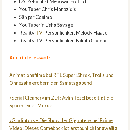
DSDS-Finalist Menowin Fröhlich
YouTuber Chris Manazidis
Sänger Cosimo
YouTuberin Lisha Savage
Reality-
TV
-Persönlichkeit Melody Haase
Reality-TV-Persönlichkeit Nikola Glumac
Auch interessant:
Animationsfilme bei RTL Super: Shrek, Trolls und
Ohnezahn erobern den Samstagabend
»Serial Cleaner« im ZDF: Aylin Tezel beseitigt die
Spuren eines Mordes
»Gladiators – Die Show der Giganten« bei Prime
Video: Dieses Comeback ist erstaunlich langweilig