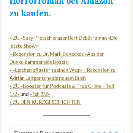
Horrorroman bei Amazon
zu kaufen.
» ZU »Sucy Pretsch präsentiert Debütroman »Die
letzte Show«
» Rezension zu Dr. Mark Beneckes »Aus der
Dunkelkammer des Bösen«
» »Leichen pflastern seinen Weg« – Rezension zu
Adrian Langenscheids neuem Buch
» ZU »Booster für Podcasts & True Crime – Teil
1/2«
und
»Teil 2/2«
» ZU DEN KURZGESCHICHTEN