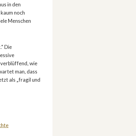
us in den
t kaum noch
iele Menschen
.“ Die
essive
verblüffend, wie
rwartet man, dass
zt als „fragil und
chte