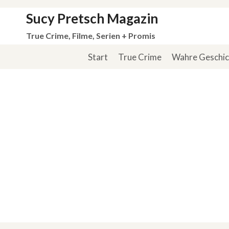
Zum
Sucy Pretsch Magazin
Inhalt
True Crime, Filme, Serien + Promis
springen
Start
True Crime
Wahre Geschi