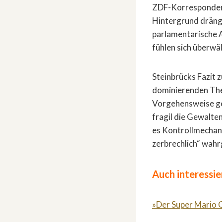
ZDF-Korrespondent
Hintergrund drängt
parlamentarische 
fühlen sich überwäl
Steinbrücks Fazit 
dominierenden The
Vorgehensweise geg
fragil die Gewalte
es Kontrollmechani
zerbrechlich“ wa
Auch interessie
»Der Super Mario G