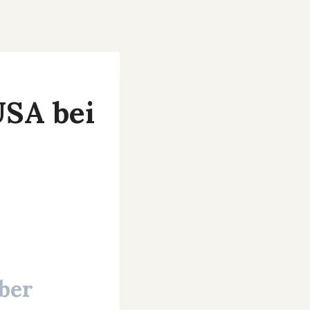
USA bei
über