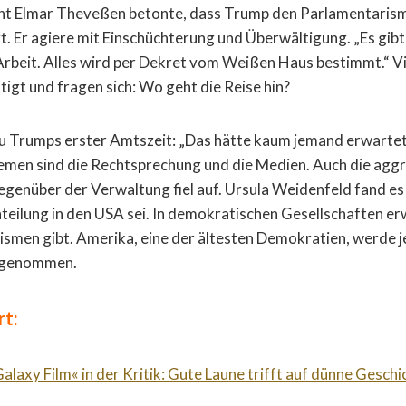
 Elmar Theveßen betonte, dass Trump den Parlamentarism
. Er agiere mit Einschüchterung und Überwältigung. „Es gib
Arbeit. Alles wird per Dekret vom Weißen Haus bestimmt.“ V
tigt und fragen sich: Wo geht die Reise hin?
zu Trumps erster Amtszeit: „Das hätte kaum jemand erwartet
men sind die Rechtsprechung und die Medien. Auch die aggr
enüber der Verwaltung fiel auf. Ursula Weidenfeld fand es 
nteilung in den USA sei. In demokratischen Gesellschaften e
smen gibt. Amerika, eine der ältesten Demokratien, werde jet
hrgenommen.
rt:
alaxy Film« in der Kritik: Gute Laune trifft auf dünne Geschi