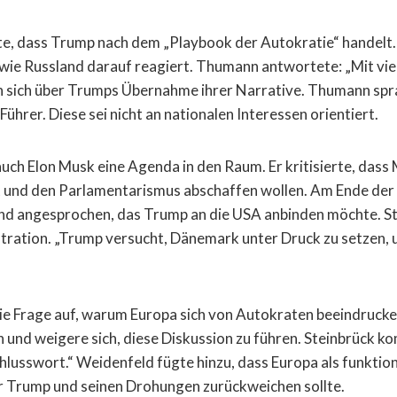
, dass Trump nach dem „Playbook der Autokratie“ handelt.
ie Russland darauf reagiert. Thumann antwortete: „Mit vie
n sich über Trumps Übernahme ihrer Narrative. Thumann spr
 Führer. Diese sei nicht an nationalen Interessen orientiert.
auch Elon Musk eine Agenda in den Raum. Er kritisierte, dass
t und den Parlamentarismus abschaffen wollen. Am Ende de
d angesprochen, das Trump an die USA anbinden möchte. St
ration. „Trump versucht, Dänemark unter Druck zu setzen,
e Frage auf, warum Europa sich von Autokraten beeindrucken
n und weigere sich, diese Diskussion zu führen. Steinbrück k
chlusswort.“ Weidenfeld fügte hinzu, dass Europa als funktio
r Trump und seinen Drohungen zurückweichen sollte.