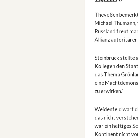
Theveßen bemerkte
Michael Thumann, w
Russland freut ma
Allianz autoritärer
Steinbrück stellte 
Kollegen den Staa
das Thema Grönlan
eine Machtdemonst
zu erwirken.“
Weidenfeld warf di
das nicht verstehe
war ein heftiges S
Kontinent nicht vo