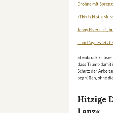
Drohne mit Sprengv
»This Is Not a Mur
Jenny Elvers ist „b
Liam Paynes letzte
Steinbrück kritisie
dass Trump damit i
Schutz der Arbeits
begrüßen, ohne die
Hitzige 
Lanz«