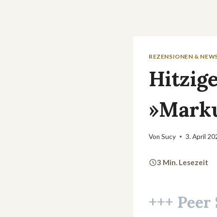
REZENSIONEN & NEW
Hitzig
»Marku
Von
Sucy
3. April 2
3 Min. Lesezeit
+++ Peer 