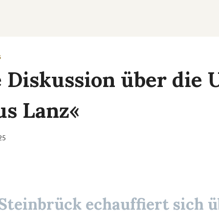
S
e Diskussion über die 
s Lanz«
025
Steinbrück echauffiert sich 