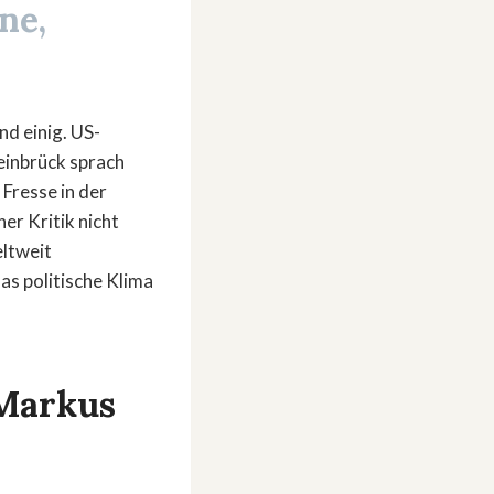
ne,
d einig. US-
einbrück sprach
 Fresse in der
er Kritik nicht
eltweit
as politische Klima
»Markus