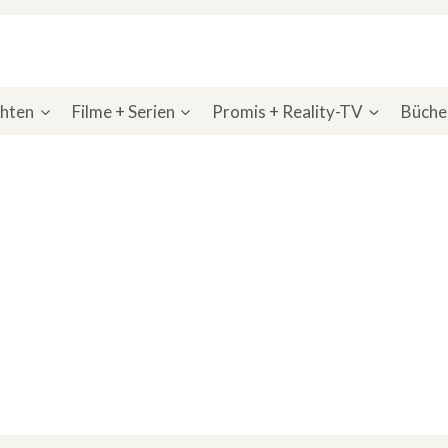
chten
Filme + Serien
Promis + Reality-TV
Bücher