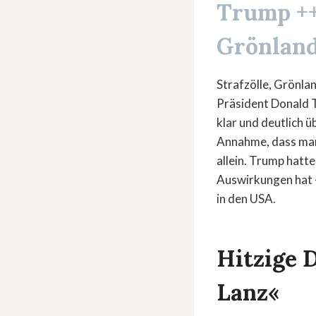
Trump ++
Grönland
Strafzölle, Grönla
Präsident Donald 
klar und deutlich ü
Annahme, dass man d
allein. Trump hatt
Auswirkungen hat –
in den USA.
Hitzige 
Lanz«