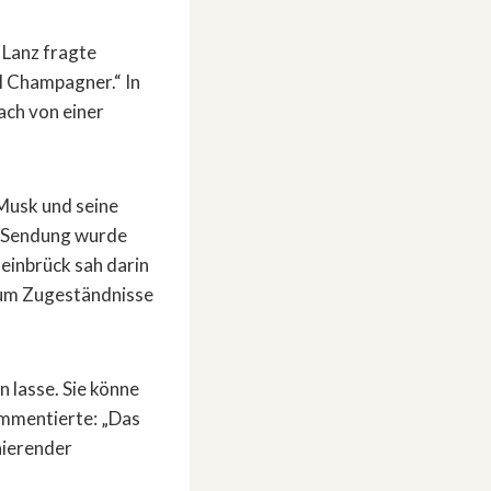
 Lanz fragte
l Champagner.“ In
ach von einer
 Musk und seine
r Sendung wurde
einbrück sah darin
 um Zugeständnisse
 lasse. Sie könne
ommentierte: „Das
nierender