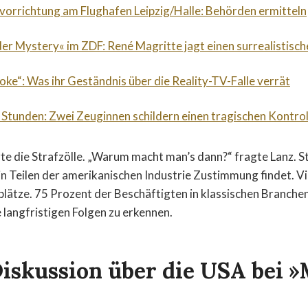
orrichtung am Flughafen Leipzig/Halle: Behörden ermitteln
der Mystery« im ZDF: René Magritte jagt einen surrealistische
roke“: Was ihr Geständnis über die Reality-TV-Falle verrät
 Stunden: Zwei Zeuginnen schildern einen tragischen Kontrol
rte die Strafzölle. „Warum macht man’s dann?“ fragte Lanz. S
n Teilen der amerikanischen Industrie Zustimmung findet. Vie
plätze. 75 Prozent der Beschäftigten in klassischen Branche
 langfristigen Folgen zu erkennen.
Diskussion über die USA bei 