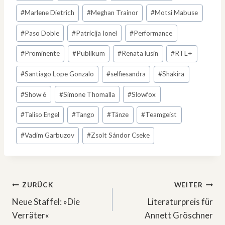
#
Marlene Dietrich
#
Meghan Trainor
#
Motsi Mabuse
#
Paso Doble
#
Patricija Ionel
#
Performance
#
Prominente
#
Publikum
#
Renata lusin
#
RTL+
#
Santiago Lope Gonzalo
#
selfiesandra
#
Shakira
#
Show 6
#
Simone Thomalla
#
Slowfox
#
Taliso Engel
#
Tango
#
Tänze
#
Teamgeist
#
Vadim Garbuzov
#
Zsolt Sándor Cseke
Beitragsnavigation
ZURÜCK
WEITER
Neue Staffel: »Die
Literaturpreis für
Verräter«
Annett Gröschner