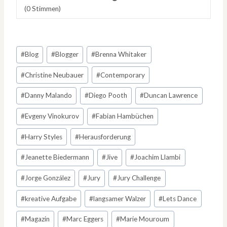
(
0
Stimmen)
Schlagworte:
#
Blog
#
Blogger
#
Brenna Whitaker
#
Christine Neubauer
#
Contemporary
#
Danny Malando
#
Diego Pooth
#
Duncan Lawrence
#
Evgeny Vinokurov
#
Fabian Hambüchen
#
Harry Styles
#
Herausforderung
#
Jeanette Biedermann
#
Jive
#
Joachim Llambi
#
Jorge González
#
Jury
#
Jury Challenge
#
kreative Aufgabe
#
langsamer Walzer
#
Lets Dance
#
Magazin
#
Marc Eggers
#
Marie Mouroum