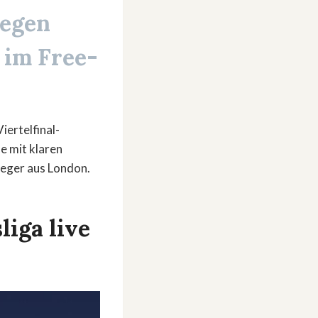
gegen
 im Free-
iertelfinal-
e mit klaren
Sieger aus London.
liga live