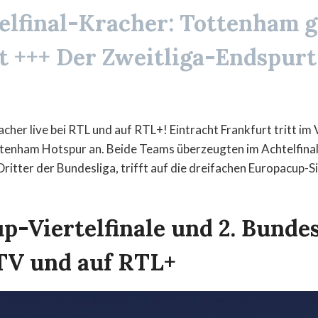
telfinal-Kracher: Tottenham 
t +++ Der Zweitliga-Endspurt
er live bei RTL und auf RTL+! Eintracht Frankfurt tritt im V
tenham Hotspur an. Beide Teams überzeugten im Achtelfinal
Dritter der Bundesliga, trifft auf die dreifachen Europacup-
-Viertelfinale und 2. Bundes
TV und auf RTL+