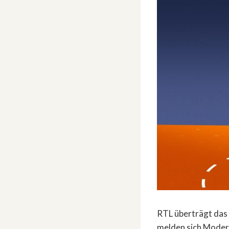
RTL überträgt das 
melden sich Moder