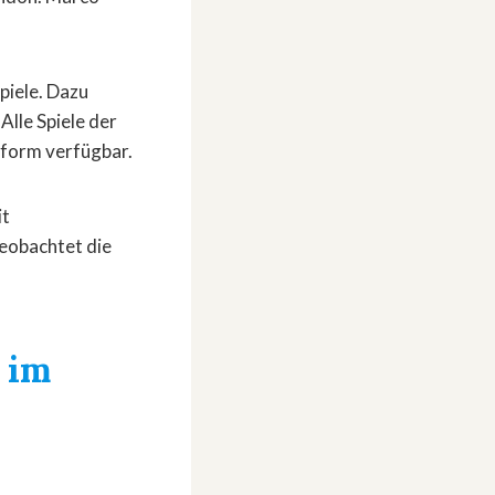
piele. Dazu
lle Spiele der
tform verfügbar.
it
eobachtet die
l im