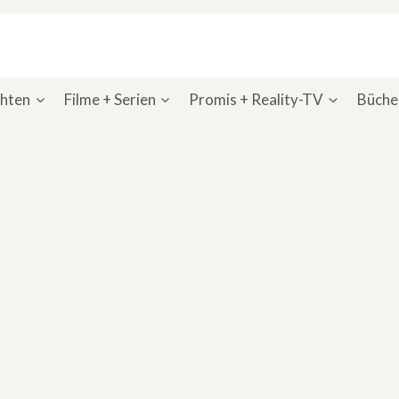
chten
Filme + Serien
Promis + Reality-TV
Bücher