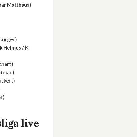
har Matthäus)
ßburger)
ck Helmes
/ K:
chert)
eltman)
uckert)
)
er)
liga live