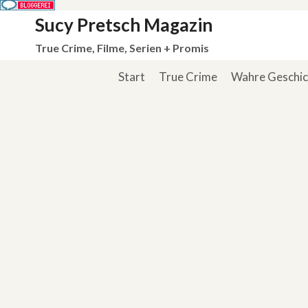
Zum
Sucy Pretsch Magazin
Inhalt
True Crime, Filme, Serien + Promis
springen
Start
True Crime
Wahre Geschi