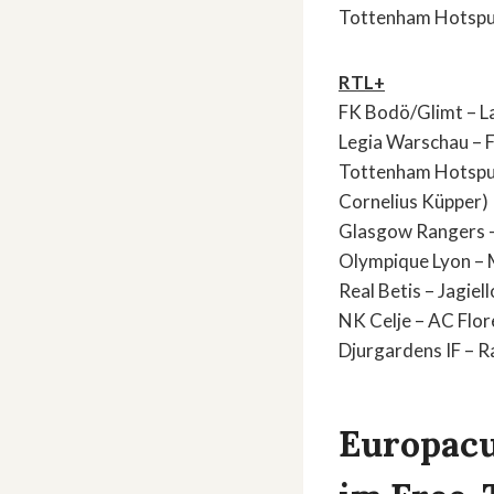
Tottenham Hotspur
RTL+
FK Bodö/Glimt – Laz
Legia Warschau – F
Tottenham Hotspur 
Cornelius Küpper)
Glasgow Rangers – 
Olympique Lyon – M
Real Betis – Jagiel
NK Celje – AC Flore
Djurgardens IF – Ra
Europacup