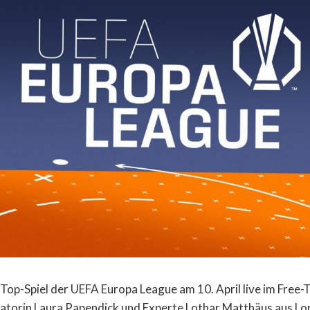
Top-Spiel der UEFA Europa League am 10. April live im Free
atorin Laura Papendick und Experte Lothar Matthäus aus L