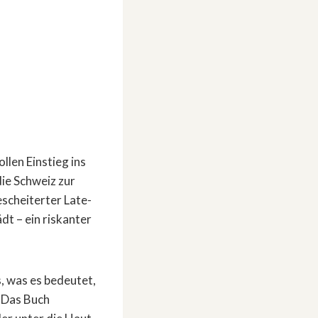
llen Einstieg ins
die Schweiz zur
escheiterter Late-
dt – ein riskanter
, was es bedeutet,
. Das Buch