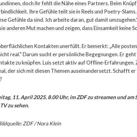
undinnen, doch ihr fehlt die Nähe eines Partners. Beim Knü
bindlichkeit. Ihre Gefühle teilt sie in Reels und Poetry-Slams.
ese Gefühle da sind. Ich arbeite daran, gut damit umzugehen.“
ie anderen Mut machen und zeigen, dass Einsamkeit keine Sc
 oberflächlichen Kontakten unerfüllt. Er bemerkt: „Alle posten
 nicht real.“ Darum sucht er persönliche Begegnungen. Er geht
takte zu knüpfen. Luis setzt aktiv auf Offline-Erfahrungen.
l, der sich mit diesen Themen auseinandersetzt. Schafft er e
?
eitag, 11. April 2025, 8.00 Uhr, im ZDF zu streamen und am 
 TV zu sehen.
Bildquelle: ZDF / Nora Klein