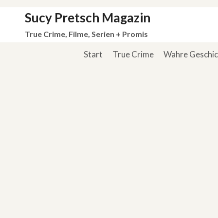
Zum
Sucy Pretsch Magazin
Inhalt
True Crime, Filme, Serien + Promis
springen
Start
True Crime
Wahre Geschi