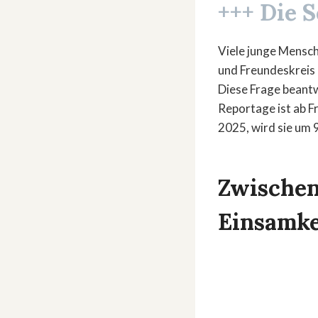
+++ Die 
Viele junge Mensche
und Freundeskreis 
Diese Frage beantw
Reportage ist ab F
2025, wird sie um 
Zwischen
Einsamke