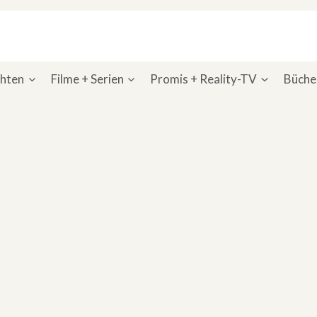
chten
Filme + Serien
Promis + Reality-TV
Bücher