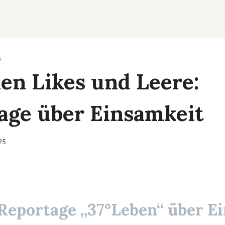
S
en Likes und Leere:
age über Einsamkeit
025
Reportage „37°Leben“ über E