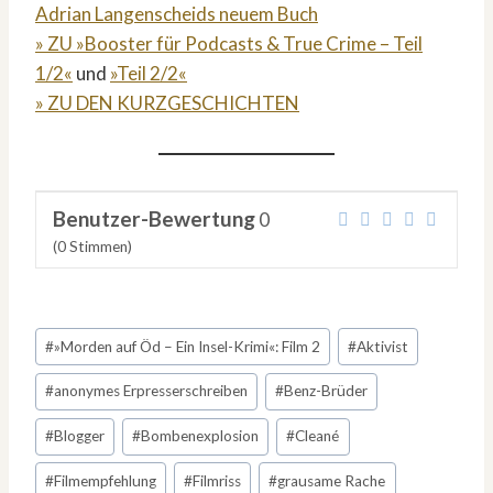
Adrian Langenscheids neuem Buch
» ZU »Booster für Podcasts & True Crime – Teil
1/2«
und
»Teil 2/2«
» ZU DEN KURZGESCHICHTEN
Benutzer-Bewertung
0
(
0
Stimmen)
Schlagworte:
#
»Morden auf Öd – Ein Insel-Krimi«: Film 2
#
Aktivist
#
anonymes Erpresserschreiben
#
Benz-Brüder
#
Blogger
#
Bombenexplosion
#
Cleané
#
Filmempfehlung
#
Filmriss
#
grausame Rache