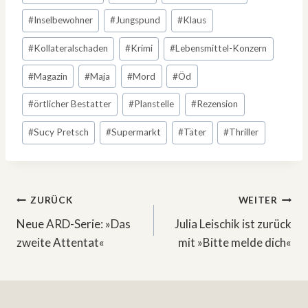
#
Inselbewohner
#
Jungspund
#
Klaus
#
Kollateralschaden
#
Krimi
#
Lebensmittel-Konzern
#
Magazin
#
Maja
#
Mord
#
Öd
#
örtlicher Bestatter
#
Planstelle
#
Rezension
#
Sucy Pretsch
#
Supermarkt
#
Täter
#
Thriller
Beitragsnavigation
ZURÜCK
WEITER
Neue ARD-Serie: »Das
Julia Leischik ist zurück
zweite Attentat«
mit »Bitte melde dich«