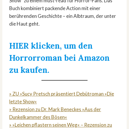
Show“ zu einem must-read für Horror-Fans. Das
Buch kombiniert packende Action mit einer
berührenden Geschichte – ein Albtraum, der unter
die Haut geht.
HIER klicken, um den
Horrorroman bei Amazon
zu kaufen.
» ZU »Sucy Pretsch präsentiert Debütroman »Die
letzte Show«
» Rezension zu Dr. Mark Beneckes »Aus der
Dunkelkammer des Bösen«
» »Leichen pflastern seinen Weg« – Rezension zu