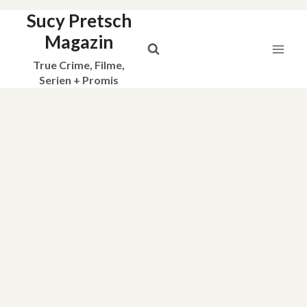
Sucy Pretsch
Zum
Inhalt
Magazin
springen
True Crime, Filme,
Serien + Promis