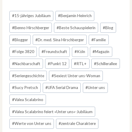
Schlagworte:
#
15-jähriges Jubiläum
#
Benjamin Heinrich
#
Benno Hirschberger
#
Beste Schauspielerin
#
Blog
#
Blogger
#
Dr. med. Sina Hirschberger
#
Familie
#
Folge 3820
#
Freundschaft
#
Köln
#
Magazin
#
Nachbarschaft
#
Punkt 12
#
RTL+
#
Schillerallee
#
Seriengeschichte
#
Sexiest Unter uns-Woman
#
Sucy Pretsch
#
UFA Serial Drama
#
Unter uns
#
Valea Scalabrino
#
Valea Scalabrino feiert »Unter uns«-Jubiläum
#
Werte von Unter uns
#
zentrale Charaktere