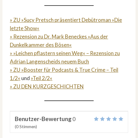
» ZU »Sucy Pretsch präsentiert Debütroman »Die
letzte Show«
» Rezension zu Dr. Mark Beneckes »Aus der
Dunkelkammer des Bösen«
» »Leichen pflastern seinen Weg« – Rezension zu
Adrian Langenscheids neuem Buch
» ZU »Booster für Podcasts & True Crime – Teil
1/2«
und
»Teil 2/2«
» ZU DEN KURZGESCHICHTEN
Benutzer-Bewertung
0
(
0
Stimmen)