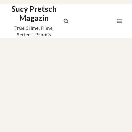
Sucy Pretsch
Zum
Inhalt
Magazin
springen
True Crime, Filme,
Serien + Promis