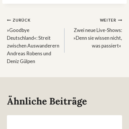
Beitragsnavigation
ZURÜCK
WEITER
»Goodbye
Zwei neue Live-Shows:
Deutschland«: Streit
»Denn sie wissen nicht,
zwischen Auswanderern
was passiert«
Andreas Robens und
Deniz Gülpen
Ähnliche Beiträge