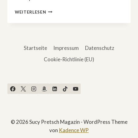
ABOR
WEITERLESEN
&
TYNNA:
DEUTSCHLANDS
HOFFNUNG
FÜR
Startseite
Impressum
Datenschutz
ESC
2025
Cookie-Richtlinie (EU)
TROTZ
GESUNDHEITLICHER
PROBLEME
© 2026 Sucy Pretsch Magazin - WordPress Theme
von
Kadence WP