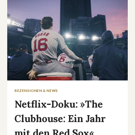
»HALLOW
ROAD«:
TRAILER
UND
ERSTE
EINBLICKE
REZENSIONEN & NEWS
Netflix-Doku: »The
Clubhouse: Ein Jahr
mit den Red Sox«