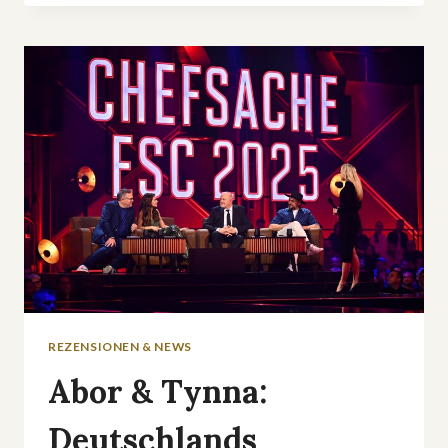
TV-
PREMIERE:
»QUEENSTOWN
MURDERS«
REZENSIONEN & NEWS
Abor & Tynna:
Deutschlands