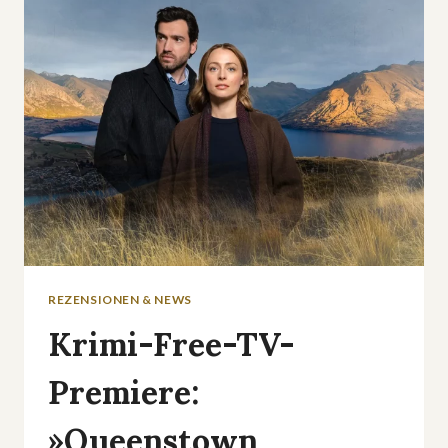
EIN
JAHR
MIT
DEN
RED
SOX«
REZENSIONEN & NEWS
Krimi-Free-TV-
Premiere:
»Queenstown