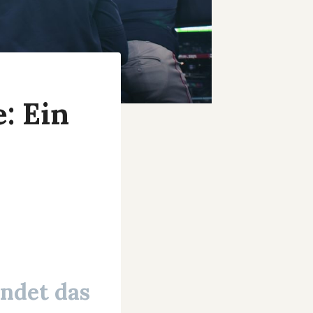
: Ein
indet das