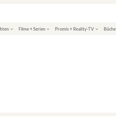
chten
Filme + Serien
Promis + Reality-TV
Bücher