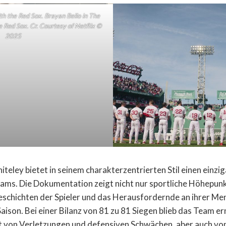
h the Red Sox. Brayan Bello in The
 Red Sox. Cr. Courtesy of Netflix ©
2025
eley bietet in seinem charakterzentrierten Stil einen einzig
eams. Die Dokumentation zeigt nicht nur sportliche Höhepun
eschichten der Spieler und das Herausfordernde an ihrer Me
aison. Bei einer Bilanz von 81 zu 81 Siegen blieb das Team e
t von Verletzungen und defensiven Schwächen, aber auch vo