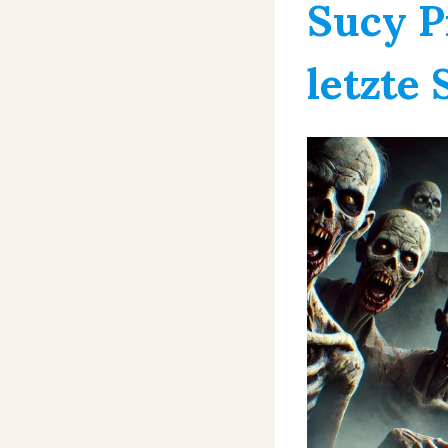
Sucy P
letzte