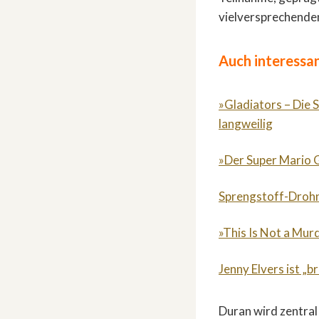
vielversprechenden
Auch interessan
»Gladiators – Die 
langweilig
»Der Super Mario G
Sprengstoff-Drohn
»This Is Not a Mur
Jenny Elvers ist „b
Duran wird zentral