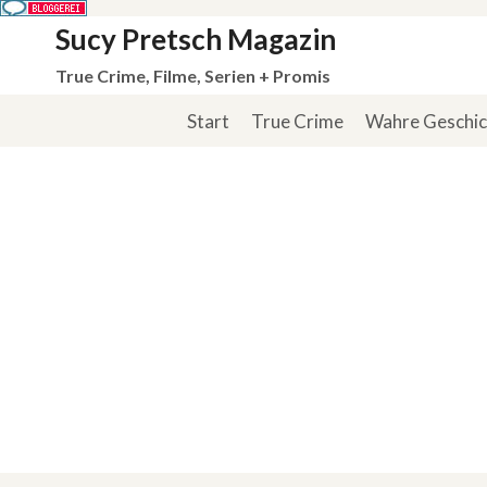
Zum
Sucy Pretsch Magazin
Inhalt
True Crime, Filme, Serien + Promis
springen
Start
True Crime
Wahre Geschi