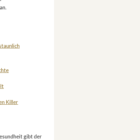
an.
staunlich
chte
lt
n Killer
esundheit gibt der