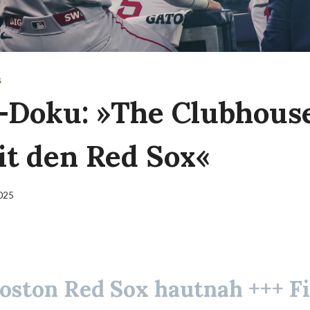
S
x-Doku: »The Clubhouse
it den Red Sox«
2025
Boston Red Sox hautnah +++ F