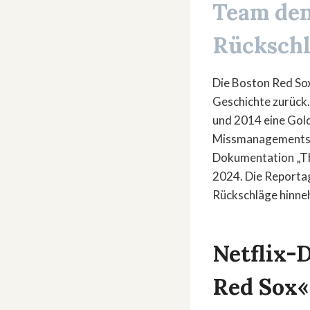
Team den
Rückschl
Die Boston Red Sox
Geschichte zurück
und 2014 eine Gold
Missmanage­ments u
Dokumentation „The
2024. Die Reportag
Rückschläge hinn
Netflix-
Red Sox«