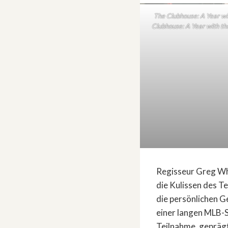
The Clubhouse: A Year wit
Clubhouse: A Year with the
Regisseur Greg Whit
die Kulissen des T
die persönlichen G
einer langen MLB-S
Teilnahme, gepräg