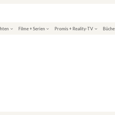
chten
Filme + Serien
Promis + Reality-TV
Bücher