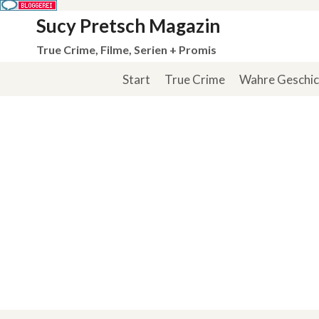
Zum
Sucy Pretsch Magazin
Inhalt
True Crime, Filme, Serien + Promis
springen
Start
True Crime
Wahre Geschi