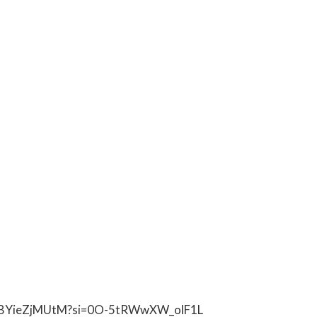
e/5BYieZjMUtM?si=0O-5tRWwXW_olF1L