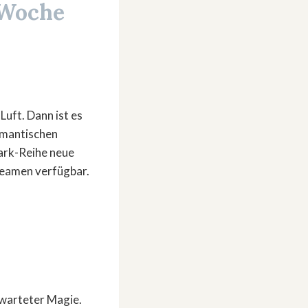
 Woche
Luft. Dann ist es
omantischen
ark-Reihe neue
reamen verfügbar.
warteter Magie.