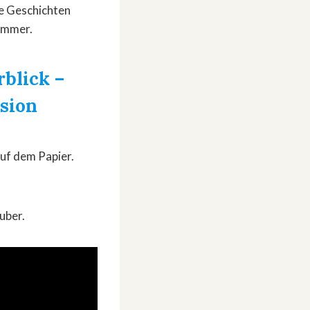
se Geschichten
zimmer.
rblick
–
ssion
auf dem Papier.
uber.