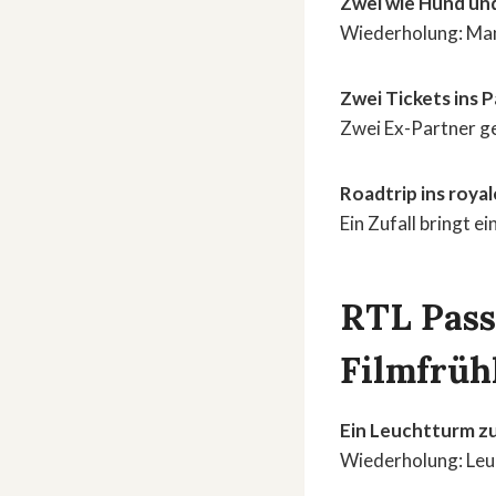
Zwei wie Hund un
Wiederholung: Manc
Zwei Tickets ins 
Zwei Ex-Partner g
Roadtrip ins roya
Ein Zufall bringt e
RTL Pass
Filmfrüh
Ein Leuchtturm z
Wiederholung: Leu