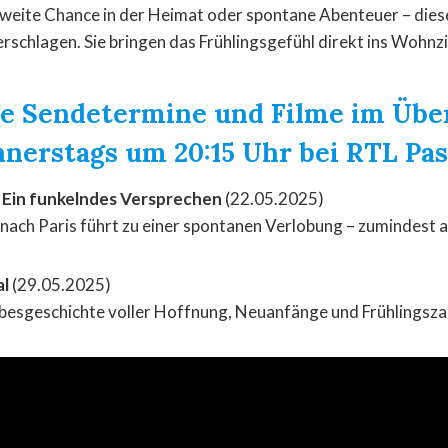
zweite Chance in der Heimat oder spontane Abenteuer – die
rschlagen. Sie bringen das Frühlingsgefühl direkt ins Wohn
ie Sendetermine und Filme im Übe
nnerstags um 20:15 Uhr bei RTL Pa
– Ein funkelndes Versprechen
(22.05.2025)
 nach Paris führt zu einer spontanen Verlobung – zumindest 
al
(29.05.2025)
besgeschichte voller Hoffnung, Neuanfänge und Frühlingsza