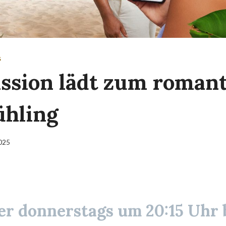
S
ssion lädt zum roman
ühling
2025
r donnerstags um 20:15 Uhr 