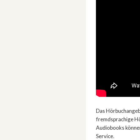
Das Hörbuchangebo
fremdsprachige Hö
Audiobooks können 
Service.