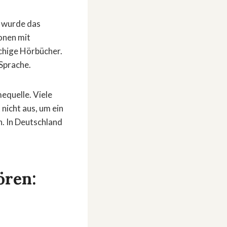
4 wurde das
onen mit
chige Hörbücher.
 Sprache.
equelle. Viele
nicht aus, um ein
n. In Deutschland
ören: