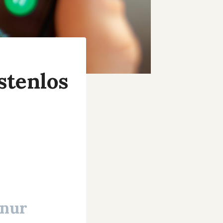
stenlos
 nur