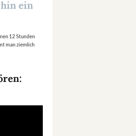
hin ein
nnen 12 Stunden
mt man ziemlich
ören: