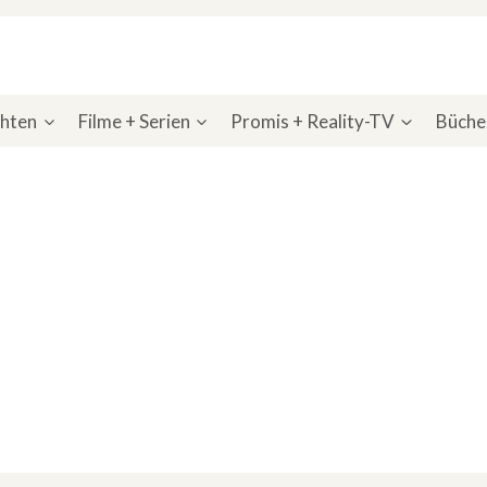
chten
Filme + Serien
Promis + Reality-TV
Bücher