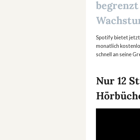
begrenzt
Wachstu
Spotify bietet jet
monatlich kostenlo
schnell an seine Gr
Nur 12 S
Hörbüche