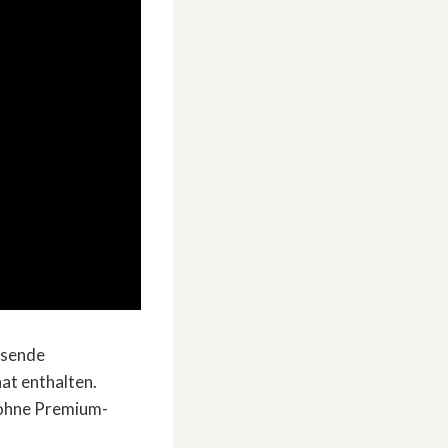
usende
t enthalten.
h ohne Premium-