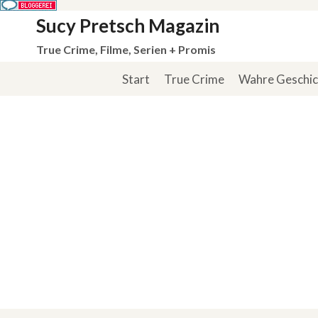
Zum
Sucy Pretsch Magazin
Inhalt
True Crime, Filme, Serien + Promis
springen
Start
True Crime
Wahre Geschi