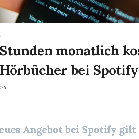
S
 Stunden monatlich ko
 Hörbücher bei Spotify
2025
neues Angebot bei
Spotify
gilt