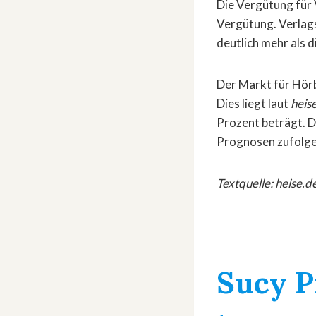
Die Vergütung für 
Vergütung. Verlags
deutlich mehr als 
Der Markt für Hörb
Dies liegt laut
heis
Prozent beträgt. D
Prognosen zufolge s
Textquelle: heise.de
Sucy P