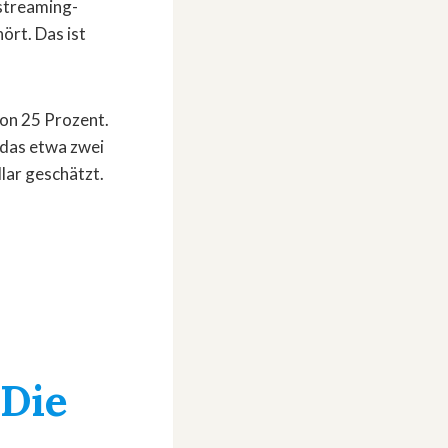
kstreaming-
ört. Das ist
von 25 Prozent.
das etwa zwei
lar geschätzt.
»Die