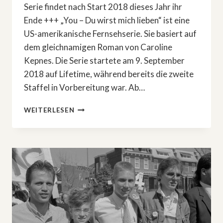
Serie findet nach Start 2018 dieses Jahr ihr
Ende +++ „You – Du wirst mich lieben“ ist eine
US-amerikanische Fernsehserie. Sie basiert auf
dem gleichnamigen Roman von Caroline
Kepnes. Die Serie startete am 9. September
2018 auf Lifetime, während bereits die zweite
Staffel in Vorbereitung war. Ab…
5.
WEITERLESEN
STAFFEL:
»YOU
–
DU
WIRST
MICH
LIEBEN«
–
DAS
ENDE
ERKLÄRT