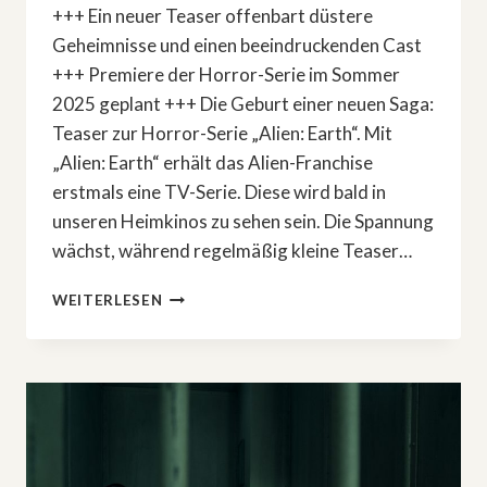
+++ Ein neuer Teaser offenbart düstere
Geheimnisse und einen beeindruckenden Cast
+++ Premiere der Horror-Serie im Sommer
2025 geplant +++ Die Geburt einer neuen Saga:
Teaser zur Horror-Serie „Alien: Earth“. Mit
„Alien: Earth“ erhält das Alien-Franchise
erstmals eine TV-Serie. Diese wird bald in
unseren Heimkinos zu sehen sein. Die Spannung
wächst, während regelmäßig kleine Teaser…
»ALIEN:
WEITERLESEN
EARTH«
–
DIE
DUNKLE
RÜCKKEHR
DES
KULT-
FRANCHISES