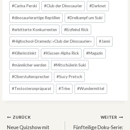
#
Carina Perski
#
Club der Dinosaurier
#
Darknet
#
dinosaurierartige Reptilien
#
Dreikampf um Suki
#
erbitterte Konkurrenten
#
Erzfeind Rick
#
Highschool-Dramedy: »Club der Dinosaurier«
#
Janni
#
Killerinstinkt
#
Klassen-Alpha Rick
#
Magazin
#
männlicher werden
#
Mitschülerin Suki
#
Oberstufensprecher
#
Sucy Pretsch
#
Testosteronpräparat
#
Trine
#
Wundermittel
Beitragsnavigation
ZURÜCK
WEITER
Neue Quizshow mit
Fünfteilige Doku-Serie: