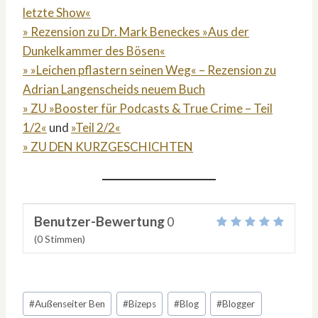
letzte Show«
» Rezension zu Dr. Mark Beneckes »Aus der
Dunkelkammer des Bösen«
» »Leichen pflastern seinen Weg« – Rezension zu
Adrian Langenscheids neuem Buch
» ZU »Booster für Podcasts & True Crime – Teil
1/2«
und
»Teil 2/2«
» ZU DEN KURZGESCHICHTEN
Benutzer-Bewertung
0
(
0
Stimmen)
Schlagworte:
#
Außenseiter Ben
#
Bizeps
#
Blog
#
Blogger