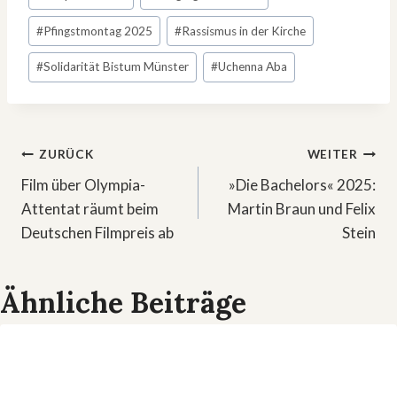
#
Pfingstmontag 2025
#
Rassismus in der Kirche
#
Solidarität Bistum Münster
#
Uchenna Aba
Beitragsnavigation
ZURÜCK
WEITER
Film über Olympia-
»Die Bachelors« 2025:
Attentat räumt beim
Martin Braun und Felix
Deutschen Filmpreis ab
Stein
Ähnliche Beiträge