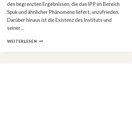
den begrenzten Ergebnissen, die das IPP im Bereich
Spuk und ähnlicher Phänomene liefert, unzufrieden.
Darüber hinaus ist die Existenz des Instituts und
seiner…
BACK
WEITERLESEN
TO
THE
80IES:
»WE’RE
ON
IT,
COMRADES!«