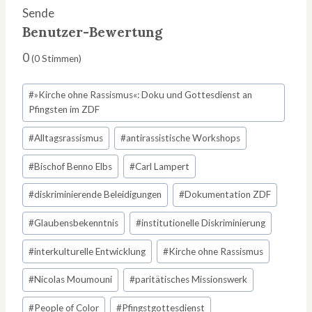
Sende
Benutzer-Bewertung
0
(
0
Stimmen)
Schlagworte:
#
»Kirche ohne Rassismus«: Doku und Gottesdienst an
Pfingsten im ZDF
#
Alltagsrassismus
#
antirassistische Workshops
#
Bischof Benno Elbs
#
Carl Lampert
#
diskriminierende Beleidigungen
#
Dokumentation ZDF
#
Glaubensbekenntnis
#
institutionelle Diskriminierung
#
interkulturelle Entwicklung
#
Kirche ohne Rassismus
#
Nicolas Moumouni
#
paritätisches Missionswerk
#
People of Color
#
Pfingstgottesdienst