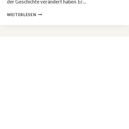
der Geschichte verändert haben. Er…
»TERRA
WEITERLESEN
X:
WAS
DIE
WELT
BESSER
MACHT«
–
NEUE
FOLGEN