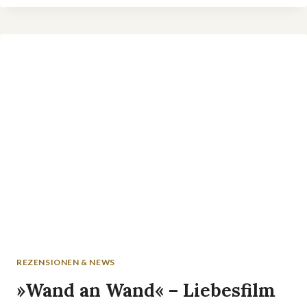
STREAMS:
WARUM
ALLE
»KPOP
DEMON
HUNTERS«
SCHAUEN
REZENSIONEN & NEWS
»Wand an Wand« – Liebesfilm