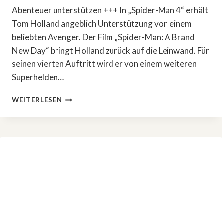
Abenteuer unterstützen +++ In „Spider-Man 4“ erhält
Tom Holland angeblich Unterstützung von einem
beliebten Avenger. Der Film „Spider-Man: A Brand
New Day“ bringt Holland zurück auf die Leinwand. Für
seinen vierten Auftritt wird er von einem weiteren
Superhelden…
TOM
WEITERLESEN
HOLLAND
IN
»SPIDER-
MAN
4«:
HULK
AN
SEINER
SEITE?