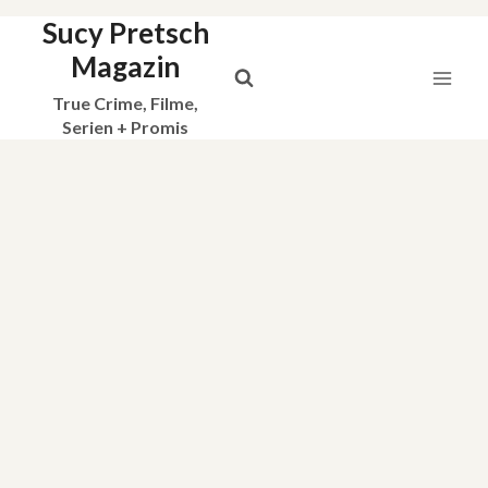
Sucy Pretsch
Zum
Inhalt
Magazin
springen
True Crime, Filme,
Serien + Promis