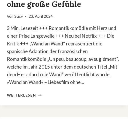
ohne große Gefühle
Von
Sucy
23. April 2024
3 Min. Lesezeit +++ Romantikkomödie mit Herz und
einer Prise Langeweile +++ Neu bei Netflix +++ Die
Kritik +++ „Wand an Wand“ repräsentiert die
spanische Adaption der französischen
Romantikkomödie „Un peu, beaucoup, aveuglément“,
welche im Jahr 2015 unter dem deutschen Titel „Mit
dem Herz durch die Wand“ veröffentlicht wurde.
»Wand an Wand« – Liebesfilm ohne…
»WAND
WEITERLESEN
AN
WAND«
–
LIEBESFILM
OHNE