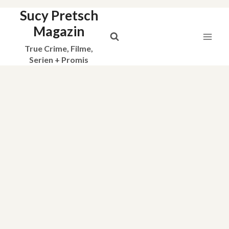
Sucy Pretsch
Zum
Inhalt
Magazin
springen
True Crime, Filme,
Serien + Promis