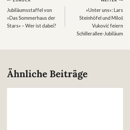
Beitragsnavigation
ZURÜCK
WEITER
Jubiläumsstaffel von
»Unter uns«: Lars
»Das Sommerhaus der
Steinhöfel und Miloš
Stars« – Wer ist dabei?
Vuković feiern
Schillerallee-Jubiläum
Ähnliche Beiträge