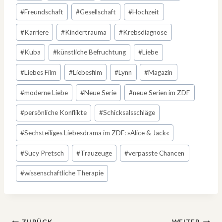
#
Freundschaft
#
Gesellschaft
#
Hochzeit
#
Karriere
#
Kindertrauma
#
Krebsdiagnose
#
Kuba
#
künstliche Befruchtung
#
Liebe
#
Liebes Film
#
Liebesfilm
#
Lynn
#
Magazin
#
moderne Liebe
#
Neue Serie
#
neue Serien im ZDF
#
persönliche Konflikte
#
Schicksalsschläge
#
Sechsteiliges Liebesdrama im ZDF: »Alice & Jack«
#
Sucy Pretsch
#
Trauzeuge
#
verpasste Chancen
#
wissenschaftliche Therapie