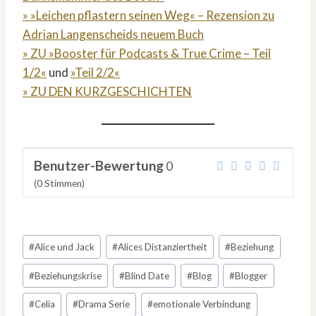
» »Leichen pflastern seinen Weg« – Rezension zu
Adrian Langenscheids neuem Buch
» ZU »Booster für Podcasts & True Crime – Teil
1/2«
und
»Teil 2/2«
» ZU DEN KURZGESCHICHTEN
Benutzer-Bewertung
0
(
0
Stimmen)
Schlagworte:
#
Alice und Jack
#
Alices Distanziertheit
#
Beziehung
#
Beziehungskrise
#
Blind Date
#
Blog
#
Blogger
#
Celia
#
Drama Serie
#
emotionale Verbindung