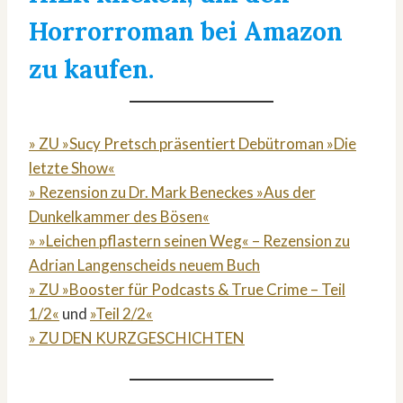
Horrorroman bei Amazon
zu kaufen.
» ZU »Sucy Pretsch präsentiert Debütroman »Die
letzte Show«
» Rezension zu Dr. Mark Beneckes »Aus der
Dunkelkammer des Bösen«
» »Leichen pflastern seinen Weg« – Rezension zu
Adrian Langenscheids neuem Buch
» ZU »Booster für Podcasts & True Crime – Teil
1/2«
und
»Teil 2/2«
» ZU DEN KURZGESCHICHTEN