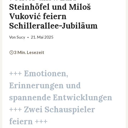
Steinhöfel und Miloš
Vuković feiern
Schillerallee-Jubiläum
Von
Sucy
21. Mai 2025
3 Min. Lesezeit
+++ Emotionen,
Erinnerungen und
spannende Entwicklungen
+++ Zwei Schauspieler
feiern +++