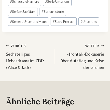
#
Schauspielkarriere
#
Serie Unter uns
#
Serien-Jubiläum
#
Serienhistorie
#
Sexiest Unter uns Mann
#
Sucy Pretsch
#
Unter uns
Beitragsnavigation
ZURÜCK
WEITER
Sechsteiliges
»frontal«-Dokuserie
Liebesdrama im ZDF:
über Aufstieg und Krise
»Alice & Jack«
der Grünen
Ähnliche Beiträge