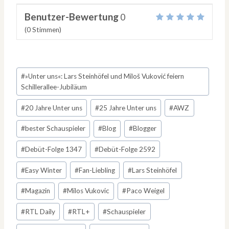
Benutzer-Bewertung
0
(
0
Stimmen)
Schlagworte:
#
»Unter uns«: Lars Steinhöfel und Miloš Vuković feiern
Schillerallee-Jubiläum
#
20 Jahre Unter uns
#
25 Jahre Unter uns
#
AWZ
#
bester Schauspieler
#
Blog
#
Blogger
#
Debüt-Folge 1347
#
Debüt-Folge 2592
#
Easy Winter
#
Fan-Liebling
#
Lars Steinhöfel
#
Magazin
#
Milos Vukovic
#
Paco Weigel
#
RTL Daily
#
RTL+
#
Schauspieler