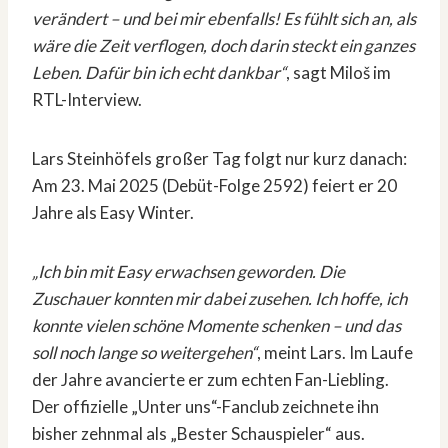
verändert – und bei mir ebenfalls! Es fühlt sich an, als
wäre die Zeit verflogen, doch darin steckt ein ganzes
Leben. Dafür bin ich echt dankbar“
, sagt Miloš im
RTL-Interview.
Lars Steinhöfels großer Tag folgt nur kurz danach:
Am 23. Mai 2025 (Debüt-Folge 2592) feiert er 20
Jahre als Easy Winter.
„Ich bin mit Easy erwachsen geworden. Die
Zuschauer konnten mir dabei zusehen. Ich hoffe, ich
konnte vielen schöne Momente schenken – und das
soll noch lange so weitergehen“
, meint Lars. Im Laufe
der Jahre avancierte er zum echten Fan-Liebling.
Der offizielle „Unter uns“-Fanclub zeichnete ihn
bisher zehnmal als „Bester Schauspieler“ aus.