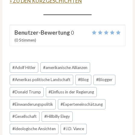
» ZU DEN KURZGESCHICHTEN
Benutzer-Bewertung
0
(
0
Stimmen)
Schlagworte:
#
Adolf Hitler
#
amerikanische Allianzen
#
Amerikas politische Landschaft
#
Blog
#
Blogger
#
Donald Trump
#
Einfluss in der Regierung
#
Einwanderungspolitik
#
Experteneinschätzung
#
Gesellschaft
#
Hillbilly Elegy
#
ideologische Ansichten
#
J.D. Vance