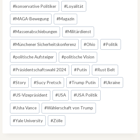
#
konservative Politiker
#
Loyalität
#
MAGA-Bewegung
#
Magazin
#
Massenabschiebungen
#
Militärdienst
#
Münchener Sicherheitskonferenz
#
Ohio
#
Politik
#
politische Aufsteiger
#
politische Vision
#
Präsidentschaftswahl 2024
#
Putin
#
Rust Belt
#
Story
#
Sucy Pretsch
#
Trump Putin
#
Ukraine
#
US-Vizepräsident
#
USA
#
USA Politik
#
Usha Vance
#
Wählerschaft von Trump
#
Yale University
#
Zölle