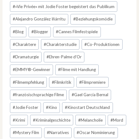
Schlagworte:
#
»Vie Privée« mit Jodie Foster begeistert das Publikum
#
Alejandro González Iñárritu
#
Beziehungskomödie
#
Blog
#
Blogger
#
Cannes Filmfestspiele
#
Charaktere
#
Charakterstudie
#
Co-Produktionen
#
Dramaturgie
#
Ehren-Palme d’Or
#
EMMY®-Gewinner
#
Filme mit Handlung
#
Filmempfehlung
#
Filmkritik
#
Filmpremiere
#
französischsprachige Filme
#
Gael García Bernal
#
Jodie Foster
#
Kino
#
Kinostart Deutschland
#
Krimi
#
Kriminalgeschichte
#
Melancholie
#
Mord
#
Mystery Film
#
Narratives
#
Oscar Nominierung