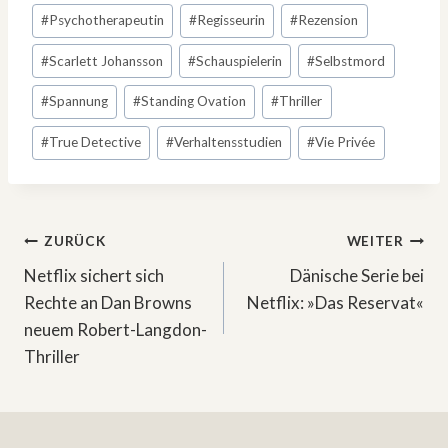
#
Psychotherapeutin
#
Regisseurin
#
Rezension
#
Scarlett Johansson
#
Schauspielerin
#
Selbstmord
#
Spannung
#
Standing Ovation
#
Thriller
#
True Detective
#
Verhaltensstudien
#
Vie Privée
Beitragsnavigation
ZURÜCK
WEITER
Netflix sichert sich
Dänische Serie bei
Rechte an Dan Browns
Netflix: »Das Reservat«
neuem Robert-Langdon-
Thriller