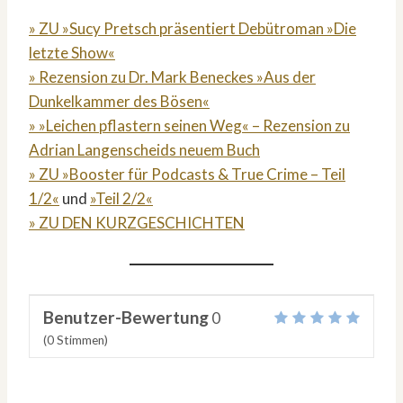
» ZU »Sucy Pretsch präsentiert Debütroman »Die
letzte Show«
» Rezension zu Dr. Mark Beneckes »Aus der
Dunkelkammer des Bösen«
» »Leichen pflastern seinen Weg« – Rezension zu
Adrian Langenscheids neuem Buch
» ZU »Booster für Podcasts & True Crime – Teil
1/2«
und
»Teil 2/2«
» ZU DEN KURZGESCHICHTEN
Benutzer-Bewertung
0
(
0
Stimmen)