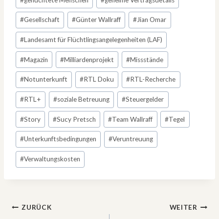
#
Gesellschaft
#
Günter Wallraff
#
Jian Omar
#
Landesamt für Flüchtlingsangelegenheiten (LAF)
#
Magazin
#
Milliardenprojekt
#
Missstände
#
Notunterkunft
#
RTL Doku
#
RTL-Recherche
#
RTL+
#
soziale Betreuung
#
Steuergelder
#
Story
#
Sucy Pretsch
#
Team Wallraff
#
Tegel
#
Unterkunftsbedingungen
#
Veruntreuung
#
Verwaltungskosten
Beitragsnavigation
ZURÜCK
WEITER