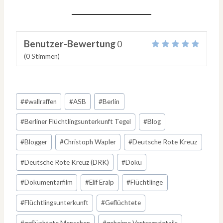
Benutzer-Bewertung
0
(
0
Stimmen)
Schlagworte:
#
#wallraffen
#
ASB
#
Berlin
#
Berliner Flüchtlingsunterkunft Tegel
#
Blog
#
Blogger
#
Christoph Wapler
#
Deutsche Rote Kreuz
#
Deutsche Rote Kreuz (DRK)
#
Doku
#
Dokumentarfilm
#
Elif Eralp
#
Flüchtlinge
#
Flüchtlingsunterkunft
#
Geflüchtete
#
geflüchtete Menschen
#
geheime Vertragsdetails