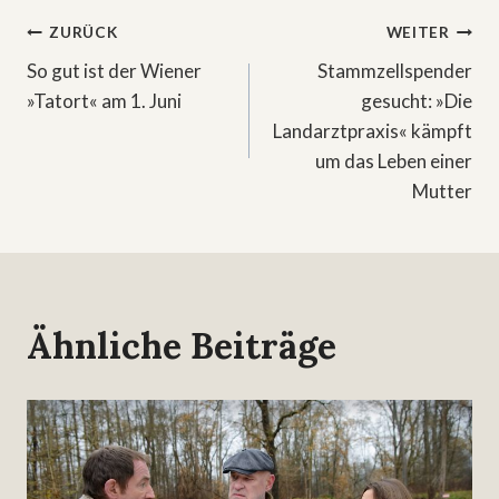
Beitragsnavigation
ZURÜCK
WEITER
So gut ist der Wiener
Stammzellspender
»Tatort« am 1. Juni
gesucht: »Die
Landarztpraxis« kämpft
um das Leben einer
Mutter
Ähnliche Beiträge