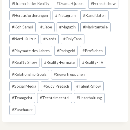
#
Drama in der Reality
#
Drama-Queen
#
Fernsehshow
#
Herausforderungen
#
INstagram
#
Kandidaten
#
Koh Samui
#
Liebe
#
Magazin
#
Marktanteile
#
Nerd-Kultur
#
Nerds
#
OnlyFans
#
Playmate des Jahres
#
Preisgeld
#
ProSieben
#
Reality Show
#
Reality-Formate
#
Reality-TV
#
Relationship Goals
#
Siegertreppchen
#
Social Media
#
Sucy Pretsch
#
Talent-Show
#
Teamgeist
#
Techtelmechtel
#
Unterhaltung
#
Zuschauer