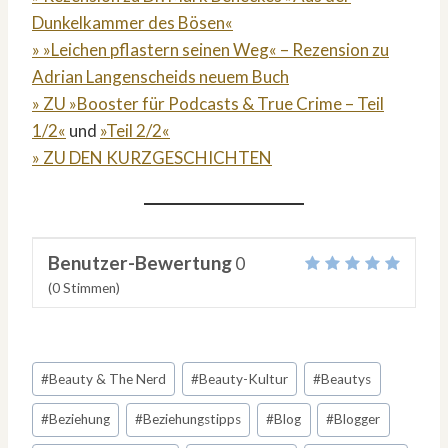
Dunkelkammer des Bösen«
» »Leichen pflastern seinen Weg« – Rezension zu
Adrian Langenscheids neuem Buch
» ZU »Booster für Podcasts & True Crime – Teil
1/2«
und
»Teil 2/2«
» ZU DEN KURZGESCHICHTEN
Benutzer-Bewertung
0
(
0
Stimmen)
Schlagworte:
#
Beauty & The Nerd
#
Beauty-Kultur
#
Beautys
#
Beziehung
#
Beziehungstipps
#
Blog
#
Blogger