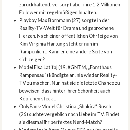
zurückhaltend, versorgt aber ihre 1,2 Millionen
Follower mit regelmäßigen Inhalten.
Playboy Max Bornmann (27) sorgte in der
Reality-TV-Welt für Drama und gebrochene
Herzen. Nach einer öffentlichen Ohrfeige von
Kim Virginia Hartung steht er nun im
Rampenlicht. Kann er eine andere Seite von
sich zeigen?
Model Elsa Latifaj (19, #GNTM, „Forsthaus
Rampensau“) kündigte an, nie wieder Reality-
TV zu machen. Nun hat sie die letzte Chance zu
beweisen, dass hinter ihrer Schönheit auch
Köpfchen steckt.
OnlyFans-Model Christina „Shakira” Rusch
(26) suchte vergeblich nach Liebe im TV. Findet
sie diesmal ihr perfektes Nerd-Match?
Moderatorin Anna Orlova (32) bewies bereits